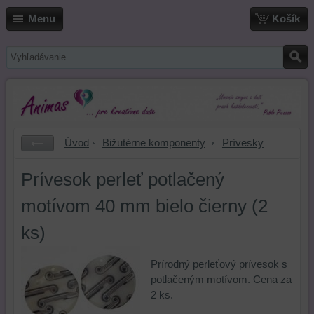
Menu
Košík
Úvod
Bižutérne komponenty
Prívesky
Prívesok perleť potlačený
motívom 40 mm bielo čierny (2
ks)
Prírodný perleťový prívesok s
potlačeným motívom. Cena za
2 ks.