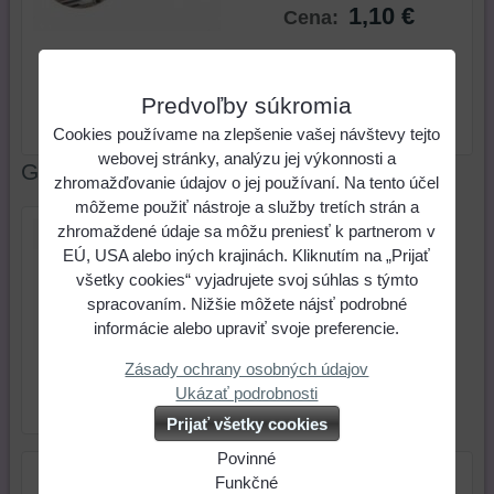
1,10 €
Cena:
ks
Do košíka
Predvoľby súkromia
Skladové číslo:
Dostupnosť:
Posledný kus
Cookies používame na zlepšenie vašej návštevy tejto
webovej stránky, analýzu jej výkonnosti a
Galéria
zhromažďovanie údajov o jej používaní. Na tento účel
môžeme použiť nástroje a služby tretích strán a
zhromaždené údaje sa môžu preniesť k partnerom v
EÚ, USA alebo iných krajinách. Kliknutím na „Prijať
všetky cookies“ vyjadrujete svoj súhlas s týmto
spracovaním. Nižšie môžete nájsť podrobné
informácie alebo upraviť svoje preferencie.
Prívesok perleť potlačený
Zásady ochrany osobných údajov
motívom 40 mm bielo
Ukázať podrobnosti
čierny (2 ks)
Prijať všetky cookies
Povinné
Naša
Funkčné