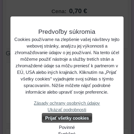
0,70 €
Cena:
ks
Do košíka
Predvoľby súkromia
Cookies používame na zlepšenie vašej návštevy tejto
Skladové číslo:
Dostupnosť:
Skladom
webovej stránky, analýzu jej výkonnosti a
Galéria
zhromažďovanie údajov o jej používaní. Na tento účel
môžeme použiť nástroje a služby tretích strán a
zhromaždené údaje sa môžu preniesť k partnerom v
EÚ, USA alebo iných krajinách. Kliknutím na „Prijať
všetky cookies“ vyjadrujete svoj súhlas s týmto
spracovaním. Nižšie môžete nájsť podrobné
informácie alebo upraviť svoje preferencie.
Zásady ochrany osobných údajov
Prívesok perleť potlačený
Ukázať podrobnosti
motívom 20 mm srdcia
farebné 2 ks v balení
Prijať všetky cookies
Povinné
Naša
Funkčné