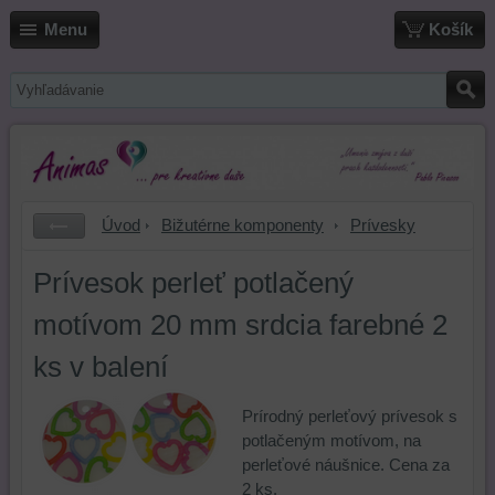
Menu
Košík
Úvod
Bižutérne komponenty
Prívesky
Prívesok perleť potlačený
motívom 20 mm srdcia farebné 2
ks v balení
Prírodný perleťový prívesok s
potlačeným motívom, na
perleťové náušnice. Cena za
2 ks.