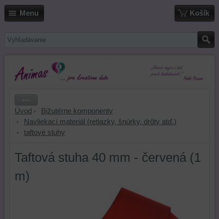
Menu
Košík
Úvod
Bižutérne komponenty
Navliekací materiál (retiazky, šnúrky, drôty atď.)
taftové stuhy
Taftová stuha 40 mm - červená (1
m)