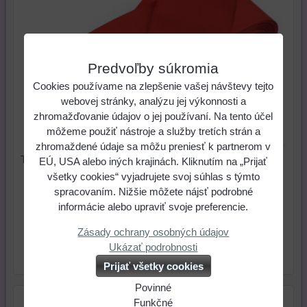
Predvoľby súkromia
Cookies používame na zlepšenie vašej návštevy tejto
webovej stránky, analýzu jej výkonnosti a
zhromažďovanie údajov o jej používaní. Na tento účel
môžeme použiť nástroje a služby tretích strán a
zhromaždené údaje sa môžu preniesť k partnerom v
Taftová stuha 40 mm - červená (1 m)
EÚ, USA alebo iných krajinách. Kliknutím na „Prijať
všetky cookies“ vyjadrujete svoj súhlas s týmto
0,25 €
Cena:
spracovaním. Nižšie môžete nájsť podrobné
informácie alebo upraviť svoje preferencie.
ks
Do košíka
Zásady ochrany osobných údajov
Ukázať podrobnosti
Skladové číslo:
Dostupnosť:
Skladom
Prijať všetky cookies
Povinné
Naša
Funkčné