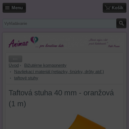
Menu
Košík
Úvod
Bižutérne komponenty
Navliekací materiál (retiazky, šnúrky, drôty atď.)
taftové stuhy
Taftová stuha 40 mm - oranžová
(1 m)