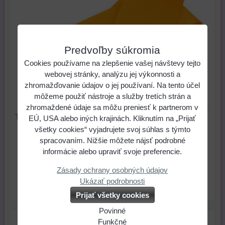
Predvoľby súkromia
Cookies používame na zlepšenie vašej návštevy tejto
webovej stránky, analýzu jej výkonnosti a
zhromažďovanie údajov o jej používaní. Na tento účel
môžeme použiť nástroje a služby tretích strán a
zhromaždené údaje sa môžu preniesť k partnerom v
Taftová stuha 40 mm - oranžová (1 m)
EÚ, USA alebo iných krajinách. Kliknutím na „Prijať
všetky cookies“ vyjadrujete svoj súhlas s týmto
0,25 €
Cena:
spracovaním. Nižšie môžete nájsť podrobné
informácie alebo upraviť svoje preferencie.
ks
Do košíka
Zásady ochrany osobných údajov
Ukázať podrobnosti
Skladové číslo:
Dostupnosť:
Skladom
Prijať všetky cookies
Povinné
Naša
Funkčné