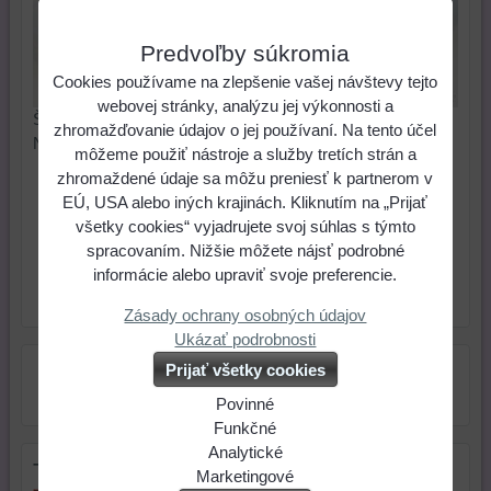
Predvoľby súkromia
Cookies používame na zlepšenie vašej návštevy tejto
webovej stránky, analýzu jej výkonnosti a
Šaton sklenená rivola. Veľkosť cca 12 mm. Cena za 1 ks.
zhromažďovanie údajov o jej používaní. Na tento účel
Nie je Swarovski.
môžeme použiť nástroje a služby tretích strán a
zhromaždené údaje sa môžu preniesť k partnerom v
0,33 €
Cena:
EÚ, USA alebo iných krajinách. Kliknutím na „Prijať
všetky cookies“ vyjadrujete svoj súhlas s týmto
ks
Do košíka
spracovaním. Nižšie môžete nájsť podrobné
informácie alebo upraviť svoje preferencie.
Skladové číslo:
Dostupnosť:
Skladom
Zásady ochrany osobných údajov
Ukázať podrobnosti
Prijať všetky cookies
Povinné
Naša
Funkčné
webová
Môžeme
Analytické
Tip na darček
stránka
ukladať
Používanie
Marketingové