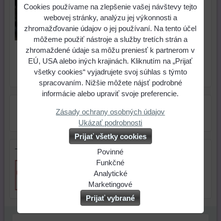
Cookies používame na zlepšenie vašej návštevy tejto
0,50 €
webovej stránky, analýzu jej výkonnosti a
zhromažďovanie údajov o jej používaní. Na tento účel
môžeme použiť nástroje a služby tretích strán a
zhromaždené údaje sa môžu preniesť k partnerom v
ks
Do košíka
EÚ, USA alebo iných krajinách. Kliknutím na „Prijať
všetky cookies“ vyjadrujete svoj súhlas s týmto
Skladové číslo:
Dostupnosť:
Skladom
spracovaním. Nižšie môžete nájsť podrobné
informácie alebo upraviť svoje preferencie.
Zásady ochrany osobných údajov
Ukázať podrobnosti
Prijať všetky cookies
Tip na darček
Povinné
Naša
Funkčné
webová
Môžeme
Analytické
stránka
ukladať
Používanie
Marketingové
ukladá
údaje
analytických
Môžeme
Prijať vybrané
údaje
na
nástrojov
používať
na
vašom
nám
súbory