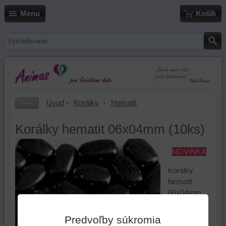
Menu
Košík
Úvod
Korálky
Hematit
Korálky hematit 06x04mm (10ks)
NOVINKA
Korálky
hematit
06x04mm
(10ks)
Predvoľby súkromia
Cena: