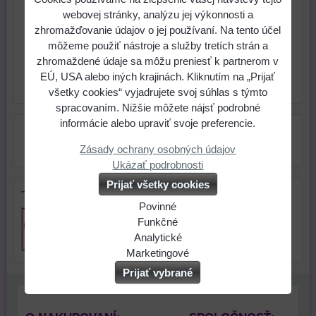
0,77 €
Cena:
webovej stránky, analýzu jej výkonnosti a
zhromažďovanie údajov o jej používaní. Na tento účel
môžeme použiť nástroje a služby tretích strán a
ks
Do košíka
zhromaždené údaje sa môžu preniesť k partnerom v
EÚ, USA alebo iných krajinách. Kliknutím na „Prijať
Skladové číslo:
Dostupnosť:
Skladom
všetky cookies“ vyjadrujete svoj súhlas s týmto
spracovaním. Nižšie môžete nájsť podrobné
informácie alebo upraviť svoje preferencie.
Zásady ochrany osobných údajov
Ukázať podrobnosti
Prijať všetky cookies
Tip na darček
Povinné
Naša
Funkčné
webová
Môžeme
Analytické
stránka
ukladať
Používanie
Marketingové
ukladá
údaje
analytických
Môžeme
Prijať vybrané
údaje
na
nástrojov
používať
na
vašom
nám
súbory
vašom
zariadení
umožňuje
cookie