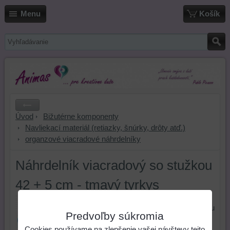
Menu
Košík
Úvod
Bižutérne komponenty
Navliekací materiál (retiazky, šnúrky, drôty atď.)
organzové viacradové náhrdelníky
Náhrdelník viacradový so stužkou
42 + 5 cm - tmavý tyrkys
Náhrdelník viacradový so stužkou
Predvoľby súkromia
42 + 5 cm - tmavý tyrkys
Cookies používame na zlepšenie vašej návštevy tejto