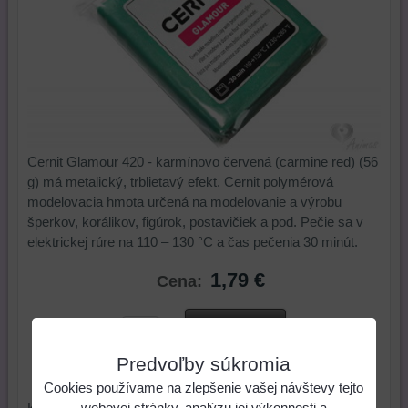
Cernit Glamour 420 - karmínovo červená (carmine red) (56
g) má metalický, trblietavý efekt. Cernit polymérová
modelovacia hmota určená na modelovanie a výrobu
šperkov, korálikov, figúrok, postavičiek a pod. Pečie sa v
elektrickej rúre na 110 – 130 °C a čas pečenia 30 minút.
1,79 €
Cena:
ks
Do košíka
Predvoľby súkromia
Skladové číslo:
Dostupnosť:
Skladom
Cookies používame na zlepšenie vašej návštevy tejto
webovej stránky, analýzu jej výkonnosti a