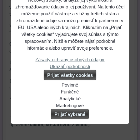
Kúsok
Cernitu
spracujeme hnietením v dlani a
zhromažďovanie údajov o jej používaní. Na tento účel
valčekovaním. Tým sa hmota stane vláčnou a
môžeme použiť nástroje a služby tretích strán a
tvarovateľnou.
zhromaždené údaje sa môžu preniesť k partnerom v
Všetky farby sa dajú navzájom miešať a aj zosvetliť bielou
EÚ, USA alebo iných krajinách. Kliknutím na „Prijať
farbou.
všetky cookies“ vyjadrujete svoj súhlas s týmto
spracovaním. Nižšie môžete nájsť podrobné
Cernit
sa vypeká v elektrickej rúre. Aj keď výrobca
informácie alebo upraviť svoje preferencie.
doporučuje teplotu
Zásady ochrany osobných údajov
110 – 130 °C a čas pečenia 30 minút, z osobných
Ukázať podrobnosti
skúseností stačí teplota
Prijať všetky cookies
110 °C a čas pečenia 20 minút. Predídete tak možnému
Povinné
sklamaniu z pripálenia a farebného odlíšenia.
Naša
Funkčné
webová
Môžeme
Analytické
Nepoužívame mikrovlnku ani plynovú rúru.
stránka
ukladať
Používanie
Marketingové
ukladá
údaje
analytických
Môžeme
Prijať vybrané
Po upečení výrobok necháme vychladnúť a povrchovo
údaje
na
nástrojov
používať
upravíme
lakom, krištáľovou živicou
,..
na
vašom
nám
súbory
vašom
zariadení
umožňuje
cookie
zariadení
(súbory
lepšie
a