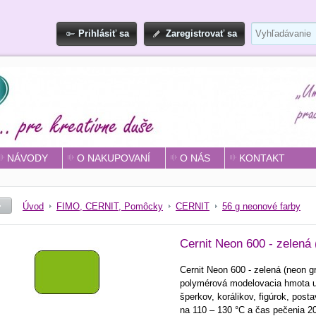
Prihlásiť sa
Zaregistrovať sa
NÁVODY
O NAKUPOVANÍ
O NÁS
KONTAKT
Úvod
FIMO, CERNIT, Pomôcky
CERNIT
56 g neonové farby
Cernit Neon 600 - zelená 
Cernit Neon 600 - zelená (neon gr
polymérová modelovacia hmota u
šperkov, korálikov, figúrok, posta
na 110 – 130 °C a čas pečenia 20