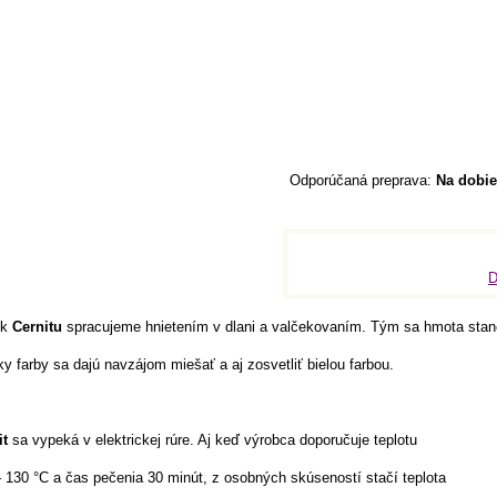
Na dobie
D
ok
Cernitu
spracujeme hnietením v dlani a valčekovaním. Tým sa hmota stane
y farby sa dajú navzájom miešať a aj zosvetliť bielou farbou.
it
sa vypeká v elektrickej rúre. Aj keď výrobca doporučuje teplotu
 130 °C a čas pečenia 30 minút, z osobných skúseností stačí teplota