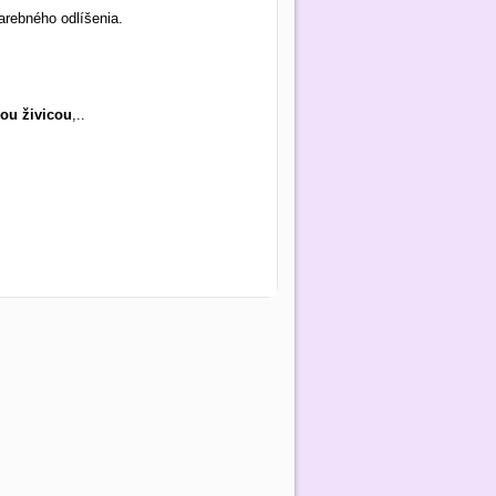
arebného odlíšenia.
vou živicou
,..