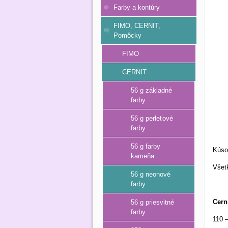
Farby a kontúry
FIMO, CERNIT,
Pomôcky
FIMO
CERNIT
56 g základné
farby
56 g perleťové
farby
56 g farby
Kús
kameňa
Všetk
56 g neonové
farby
Cern
56 g priesvitné
farby
110 –