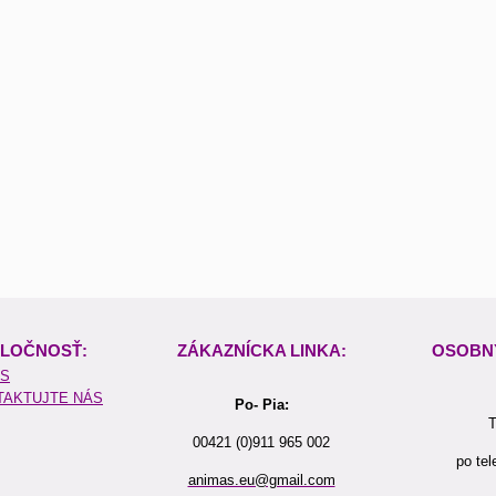
LOČNOSŤ:
ZÁKAZNÍCKA LINKA:
OSOBN
ÁS
TAKTUJTE NÁS
Po- Pia:
T
00421 (0)911 965 002
po tel
animas.eu@gmail.com