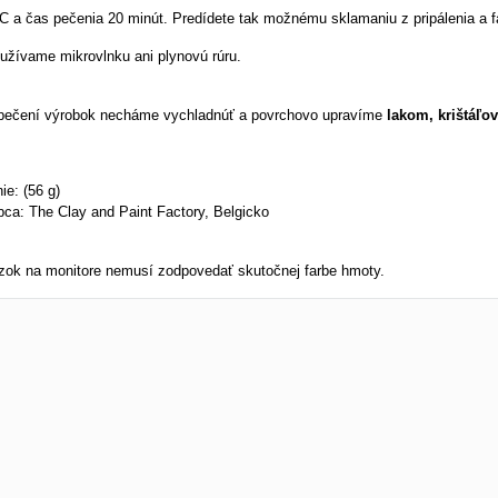
°C a čas pečenia 20 minút. Predídete tak možnému sklamaniu z pripálenia a f
užívame mikrovlnku ani plynovú rúru.
pečení výrobok necháme vychladnúť a povrchovo upravíme
lakom, krištáľo
ie: (56 g)
bca: The Clay and Paint Factory, Belgicko
zok na monitore nemusí zodpovedať skutočnej farbe hmoty.