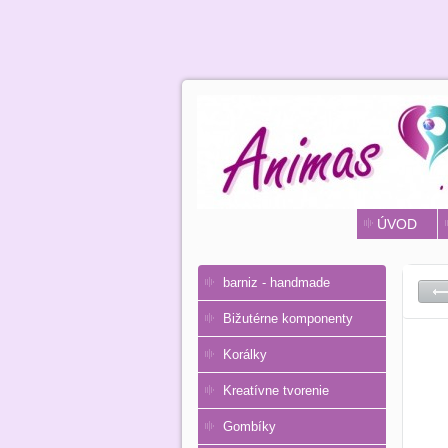
ÚVOD
barniz - handmade
Bižutérne komponenty
Korálky
Kreatívne tvorenie
Gombíky