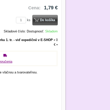
1,79 €
Cena:
ks
Do košíka
Skladové číslo:
Dostupnosť:
Skladom
rku 1. tr. - viď expedičné v E-SHOP
•
0
€
•
oručenia
 vláčnou a tvarovateľnou.