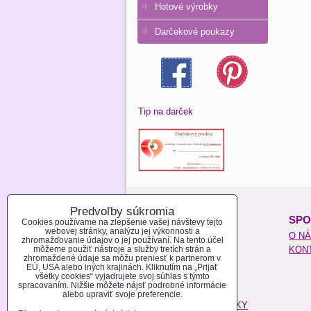
Hotové výrobky
Darčekové poukazy
Tip na darček
Predvoľby súkromia
O NAKUPOVANÍ:
SPO
Cookies používame na zlepšenie vašej návštevy tejto
webovej stránky, analýzu jej výkonnosti a
REGISTROVAŤ SA
O N
zhromažďovanie údajov o jej používaní. Na tento účel
môžeme použiť nástroje a služby tretích strán a
AKO NAKUPOVAŤ
KON
zhromaždené údaje sa môžu preniesť k partnerom v
MOŽNOSTI PLATBY
EÚ, USA alebo iných krajinách. Kliknutím na „Prijať
všetky cookies“ vyjadrujete svoj súhlas s týmto
MOŽNOSTI DOPRAVY
spracovaním. Nižšie môžete nájsť podrobné informácie
POŠTOVÉ NÁKLADY
alebo upraviť svoje preferencie.
OBCHODNÉ PODMIENKY