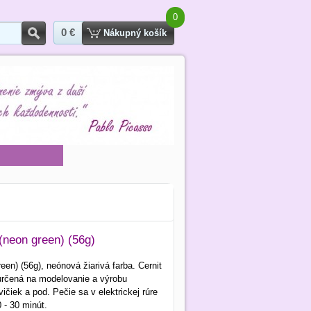
0
0 €
Hľadať
Nákupný košík
(neon green) (56g)
een) (56g), neónová žiarivá farba. Cernit
rčená na modelovanie a výrobu
vičiek a pod. Pečie sa v elektrickej rúre
 - 30 minút.