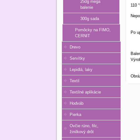
250g mega
110 
balenie
Nepo
300g sada
Pomôcky na FIMO,
Po u
CERNIT
Drevo
Balen
Servítky
Výro
Lepidlá, laky
Obrá
Textil
Textilné aplikácie
Hodváb
Pierka
Ovčie rúno, filc,
žinilkový drôt