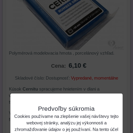
Polymérová modelovacia hmota , porcelánový vzhľad.
6,10 €
Cena:
Skladové číslo:
Dostupnosť:
Vypredané, momentálne
Kúsok
Cernitu
spracujeme hnietením v dlani a
valčekovaním. Tým sa hmota stane vláčnou a
tvarovateľnou.
Predvoľby súkromia
Všetky farby sa dajú navzájom miešať a aj zosvetliť bielou
Cookies používame na zlepšenie vašej návštevy tejto
farbou.
webovej stránky, analýzu jej výkonnosti a
zhromažďovanie údajov o jej používaní. Na tento účel