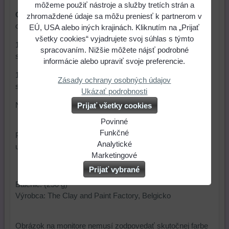
môžeme použiť nástroje a služby tretích strán a
Cernit
sa vypeká v elektrickej rúre. Aj keď výrobca
zhromaždené údaje sa môžu preniesť k partnerom v
doporučuje teplotu
EÚ, USA alebo iných krajinách. Kliknutím na „Prijať
všetky cookies“ vyjadrujete svoj súhlas s týmto
110 – 130 °C a čas pečenia 30 minút, z osobných
spracovaním. Nižšie môžete nájsť podrobné
skúseností stačí teplota
informácie alebo upraviť svoje preferencie.
110 °C a čas pečenia 20 minút. Predídete tak možnému
Zásady ochrany osobných údajov
sklamaniu z pripálenia a farebného odlíšenia.
Ukázať podrobnosti
Nepoužívame mikrovlnku ani plynovú rúru.
Prijať všetky cookies
Povinné
Naša
Funkčné
Po upečení výrobok necháme vychladnúť a povrchovo
webová
Môžeme
Analytické
upravíme
lakom, krištáľovou živicou
,..
stránka
ukladať
Používanie
Marketingové
ukladá
údaje
analytických
Môžeme
Prijať vybrané
údaje
na
nástrojov
používať
Balenie: (250 g)
na
vašom
nám
súbory
Výrobca: The Clay and Paint Factory, Belgicko
vašom
zariadení
umožňuje
cookie
zariadení
(súbory
lepšie
a
(súbory
cookie
porozumieť
nástroje
Obrázok na monitore nemusí zodpovedať skutočnej farbe