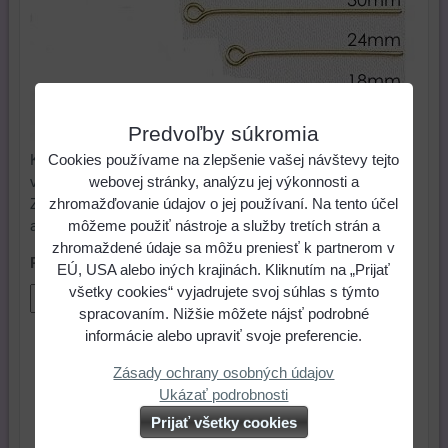
Predvoľby súkromia
Cookies používame na zlepšenie vašej návštevy tejto
Keltovacia bižutérna ihla s očkom vhodná na vytvorenie
webovej stránky, analýzu jej výkonnosti a
visiacej náušnice, náhrdelníku. Dĺžka 40 mm, farba: zlatá.
zhromažďovanie údajov o jej používaní. Na tento účel
Zloženie: obecný kov. Poznámka: Možnosť výberu 30
môžeme použiť nástroje a služby tretích strán a
alebo 100 kusového zvýhodneného balenia.
zhromaždené údaje sa môžu preniesť k partnerom v
Počet kusov
EÚ, USA alebo iných krajinách. Kliknutím na „Prijať
všetky cookies“ vyjadrujete svoj súhlas s týmto
spracovaním. Nižšie môžete nájsť podrobné
informácie alebo upraviť svoje preferencie.
0,12 €
Cena:
Zásady ochrany osobných údajov
Ukázať podrobnosti
ks
Do košíka
Prijať všetky cookies
Skladové číslo:
Dostupnosť:
Skladom