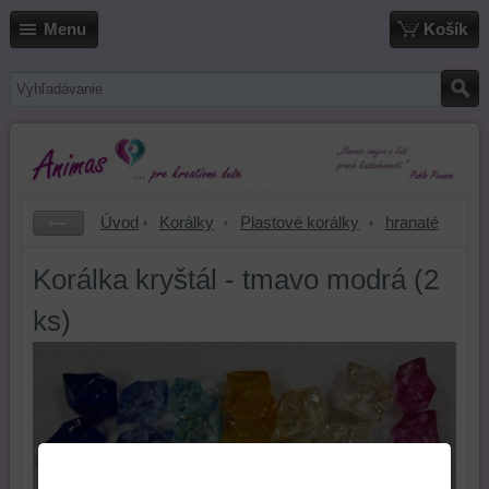
Menu
Košík
Úvod
Korálky
Plastové korálky
hranaté
Korálka kryštál - tmavo modrá (2
ks)