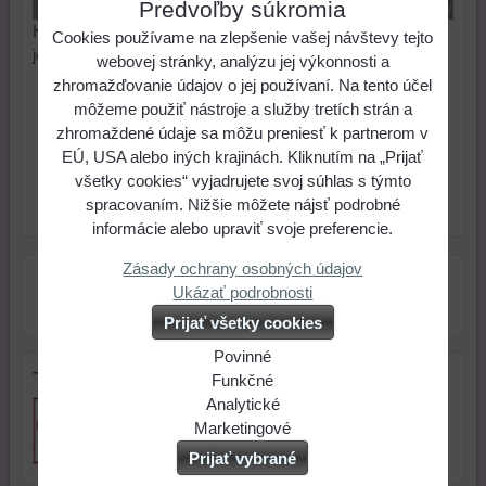
Predvoľby súkromia
Krásna korálka v tvare kryštálu. Očko na uchytenie na
Cookies používame na zlepšenie vašej návštevy tejto
jednej hrane. Cena za 2 ks.
webovej stránky, analýzu jej výkonnosti a
zhromažďovanie údajov o jej používaní. Na tento účel
0,16 €
Cena:
môžeme použiť nástroje a služby tretích strán a
zhromaždené údaje sa môžu preniesť k partnerom v
EÚ, USA alebo iných krajinách. Kliknutím na „Prijať
ks
Do košíka
všetky cookies“ vyjadrujete svoj súhlas s týmto
spracovaním. Nižšie môžete nájsť podrobné
Skladové číslo:
Dostupnosť:
Skladom
informácie alebo upraviť svoje preferencie.
Zásady ochrany osobných údajov
Ukázať podrobnosti
Prijať všetky cookies
Povinné
Tip na darček
Naša
Funkčné
webová
Môžeme
Analytické
stránka
ukladať
Používanie
Marketingové
ukladá
údaje
analytických
Môžeme
Prijať vybrané
údaje
na
nástrojov
používať