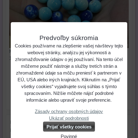
Predvoľby súkromia
Cookies používame na zlepšenie vašej návštevy tejto
Melírová korálka v tvare guľe s priemerom 9 mm. Cena za
webovej stránky, analýzu jej výkonnosti a
10 ks.
zhromažďovanie údajov o jej používaní. Na tento účel
môžeme použiť nástroje a služby tretích strán a
0,49 €
Cena:
zhromaždené údaje sa môžu preniesť k partnerom v
EÚ, USA alebo iných krajinách. Kliknutím na „Prijať
všetky cookies“ vyjadrujete svoj súhlas s týmto
ks
Do košíka
spracovaním. Nižšie môžete nájsť podrobné
informácie alebo upraviť svoje preferencie.
Skladové číslo:
Dostupnosť:
Skladom
Zásady ochrany osobných údajov
Ukázať podrobnosti
Farba:
modrá
Prijať všetky cookies
Rozmer:
9 mm
Povinné