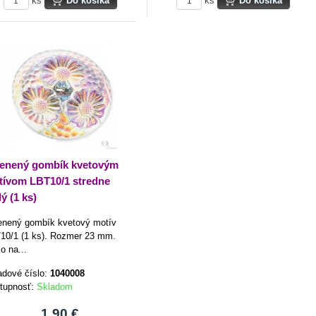
ks
Do košíka
ks
Do košíka
lenený gombík kvetovým
tívom LBT10/1 stredne
ý (1 ks)
enený gombík kvetový motív
10/1 (1 ks). Rozmer 23 mm.
o na...
adové číslo:
1040008
tupnosť:
Skladom
1,90 €