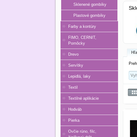
Sklenené gombíky
Skl
Plastové gombíky
Farby a kontúry
FIMO, CERNIT,
Pomôcky
Hľa
Drevo
Preh
Servítky
Lepidlá, laky
Textil
Textilné aplikácie
Hodváb
Pierka
Ovčie rúno, filc,