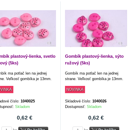
bík plastový-lienka, svetlo
Gombík plastový-lienka, sýto
ový (5ks)
ružový (5ks)
bík ma potlač len na jednej
Gombík ma potlač len na jednej
ane. Veľkosť gombíka je 13mm.
strane. Veľkosť gombíka je 13mm.
VINKA
NOVINKA
adové číslo:
1040025
Skladové číslo:
1040026
tupnosť:
Skladom
Dostupnosť:
Skladom
0,62 €
0,62 €