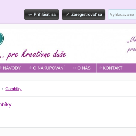
Prihlásiť sa
Zaregistrovať sa
NÁVODY
O NAKUPOVANÍ
O NÁS
KONTAKT
Gombíky
bíky