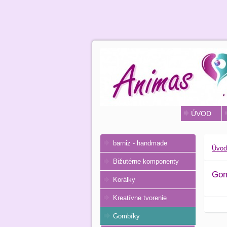
ÚVOD
barniz - handmade
Úvod
Bižutérne komponenty
Gom
Korálky
Kreatívne tvorenie
Gombíky