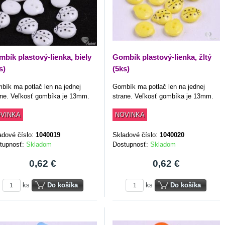
bík plastový-lienka, biely
Gombík plastový-lienka, žltý
s)
(5ks)
bík ma potlač len na jednej
Gombík ma potlač len na jednej
ane. Veľkosť gombíka je 13mm.
strane. Veľkosť gombíka je 13mm.
VINKA
NOVINKA
adové číslo:
1040019
Skladové číslo:
1040020
tupnosť:
Skladom
Dostupnosť:
Skladom
0,62 €
0,62 €
ks
Do košíka
ks
Do košíka