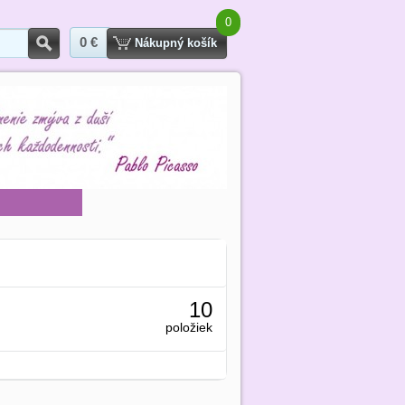
0
0 €
Hľadať
Nákupný košík
10
položiek