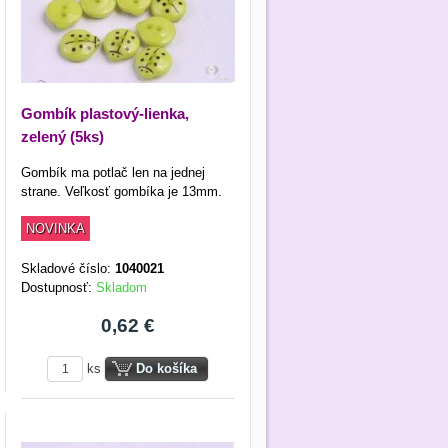
Gombík plastový-lienka,
zelený (5ks)
Gombík ma potlač len na jednej
strane. Veľkosť gombíka je 13mm.
NOVINKA
Skladové číslo:
1040021
Dostupnosť:
Skladom
0,62 €
ks
Do košíka