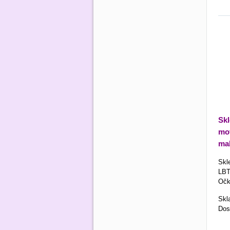
Sk
mo
mal
Skl
LBT
Očk
Skl
Dos