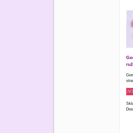
Gom
ruž
Gom
str
NO
Skl
Dos