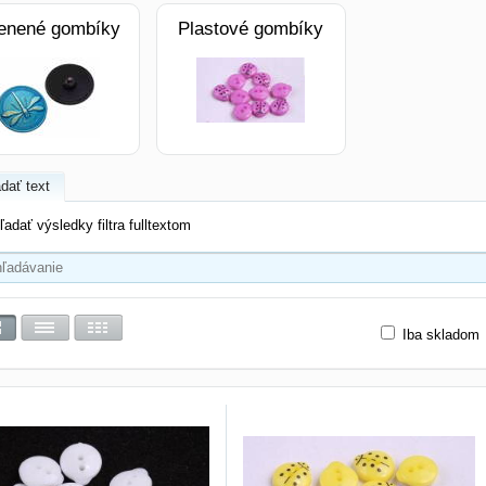
enené gombíky
Plastové gombíky
dať text
ľadať výsledky filtra fulltextom
Iba skladom