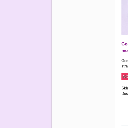
Gom
mo
Gom
str
NO
Skl
Dos