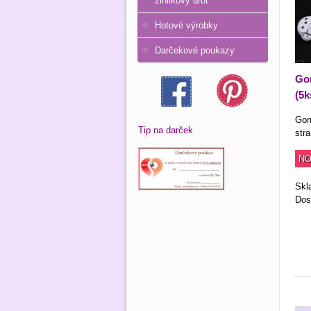
žinilkový drôt
Hotové výrobky
Darčekové poukazy
Gom
(5k
Gom
Tip na darček
str
NO
Skl
Dos