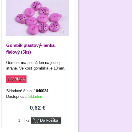
Gombík plastový-lienka,
fialový (5ks)
Gombík ma potlač len na jednej
strane. Veľkosť gombíka je 13mm.
NOVINKA
Skladové číslo:
1040024
Dostupnosť:
Skladom
0,62 €
ks
Do košíka