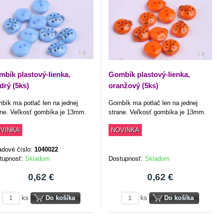
bík plastový-lienka,
Gombík plastový-lienka,
drý (5ks)
oranžový (5ks)
bík ma potlač len na jednej
Gombík ma potlač len na jednej
ane. Veľkosť gombíka je 13mm.
strane. Veľkosť gombíka je 13mm.
VINKA
NOVINKA
adové číslo:
1040022
tupnosť:
Skladom
Dostupnosť:
Skladom
0,62 €
0,62 €
ks
Do košíka
ks
Do košíka