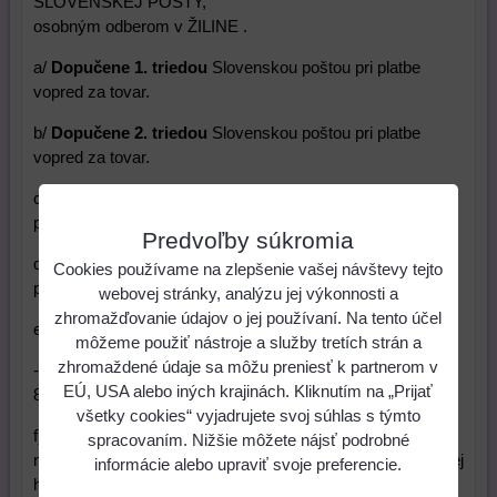
SLOVENSKEJ POŠTY,
osobným odberom v ŽILINE .
a/
Dopučene 1. triedou
Slovenskou poštou pri platbe
vopred za tovar.
b/
Dopučene 2. triedou
Slovenskou poštou pri platbe
vopred za tovar.
c/
Dobierkou:
doporučene 1. triedou Slovenskou poštou-
platíte až pri preberaní zásielky.
Predvoľby súkromia
d/
Dobierkou:
doporučene 2. triedou Slovenskou poštou-
Cookies používame na zlepšenie vašej návštevy tejto
platíte až pri preberaní zásielky.
webovej stránky, analýzu jej výkonnosti a
zhromažďovanie údajov o jej používaní. Na tento účel
e)
Osobný odber
/ len v HOTOVOSTI
môžeme použiť nástroje a služby tretích strán a
zhromaždené údaje sa môžu preniesť k partnerom v
- 010 01 ŽILINA, na ulici M. R. Štefánika
EÚ, USA alebo iných krajinách. Kliknutím na „Prijať
8390/13,
http://www.animas.eu/kontakt
všetky cookies“ vyjadrujete svoj súhlas s týmto
f)
Doručenie zdarma
Slovenskou poštou - túto možnosť
spracovaním. Nižšie môžete nájsť podrobné
môžete uplatniť v prípade ak máte objednávku v minimálnej
informácie alebo upraviť svoje preferencie.
hodnote 60 € / pri platbe prevodom