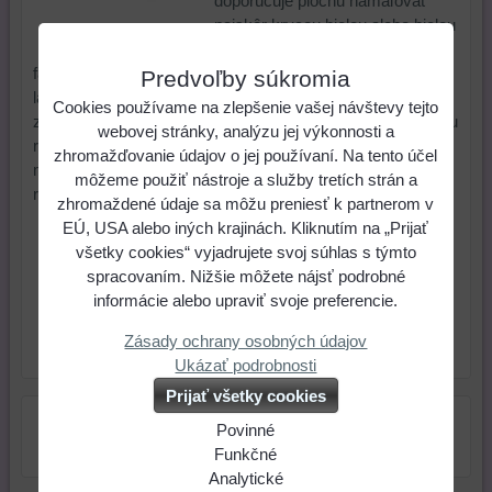
doporučuje plochu namaľovať
najskôr krycou bielou alebo bielou
farbou, následne požadovanou
farbou. Získate tak krásny odtieň, úplne krycí aj na čiernu
Predvoľby súkromia
látku. Kryciu bielu môžete použiť aj tak, že s ňou farbu
Cookies používame na zlepšenie vašej návštevy tejto
zmiešate, ale tým získate trochu iný odtieň (ako keby ste ju
webovej stránky, analýzu jej výkonnosti a
riedili bielou). Farby sa fixujú zažehlením 5 min., potom je
zhromažďovanie údajov o jej používaní. Na tento účel
možné textil prať až na 60 stupňov. Farby sú vodou
môžeme použiť nástroje a služby tretích strán a
riediteľné.
zhromaždené údaje sa môžu preniesť k partnerom v
EÚ, USA alebo iných krajinách. Kliknutím na „Prijať
2,95 €
Cena:
všetky cookies“ vyjadrujete svoj súhlas s týmto
spracovaním. Nižšie môžete nájsť podrobné
ks
Do košíka
informácie alebo upraviť svoje preferencie.
Zásady ochrany osobných údajov
Skladové číslo:
Dostupnosť:
Skladom
Ukázať podrobnosti
Prijať všetky cookies
Povinné
Naša
Funkčné
webová
Môžeme
Analytické