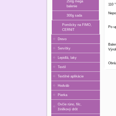
250g mega
110 
balenie
Nepo
300g sada
Pomôcky na FIMO,
Po u
CERNIT
Drevo
Balen
Servítky
Výro
Lepidlá, laky
Obrá
Textil
Textilné aplikácie
Hodváb
Pierka
Ovčie rúno, filc,
žinilkový drôt