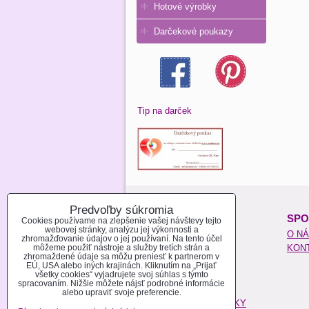
Hotové výrobky
Darčekové poukazy
Tip na darček
Predvoľby súkromia
O NAKUPOVANÍ:
SPO
Cookies používame na zlepšenie vašej návštevy tejto
webovej stránky, analýzu jej výkonnosti a
REGISTROVAŤ SA
O N
zhromažďovanie údajov o jej používaní. Na tento účel
môžeme použiť nástroje a služby tretích strán a
AKO NAKUPOVAŤ
KON
zhromaždené údaje sa môžu preniesť k partnerom v
MOŽNOSTI PLATBY
EÚ, USA alebo iných krajinách. Kliknutím na „Prijať
všetky cookies“ vyjadrujete svoj súhlas s týmto
MOŽNOSTI DOPRAVY
spracovaním. Nižšie môžete nájsť podrobné informácie
POŠTOVÉ NÁKLADY
alebo upraviť svoje preferencie.
OBCHODNÉ PODMIENKY