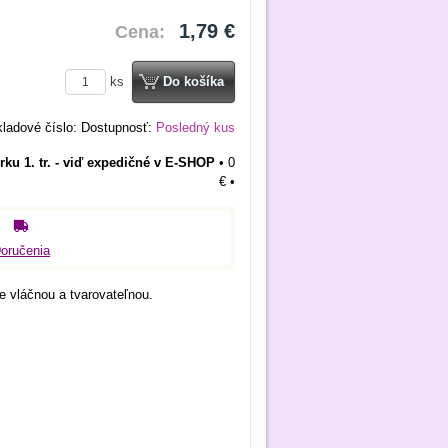
1,79 €
Cena:
ks
Do košíka
ladové číslo:
Dostupnosť:
Posledný kus
rku 1. tr. - viď expedičné v E-SHOP
•
0
€
•
oručenia
 vláčnou a tvarovateľnou.