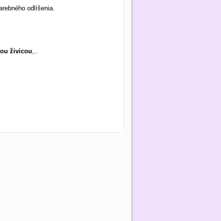
arebného odlíšenia.
vou živicou
,..