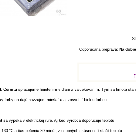
Sk
Na dobie
D
ok
Cernitu
spracujeme hnietením v dlani a valčekovaním. Tým sa hmota stane
y farby sa dajú navzájom miešať a aj zosvetliť bielou farbou.
it
sa vypeká v elektrickej rúre. Aj keď výrobca doporučuje teplotu
 130 °C a čas pečenia 30 minút, z osobných skúseností stačí teplota