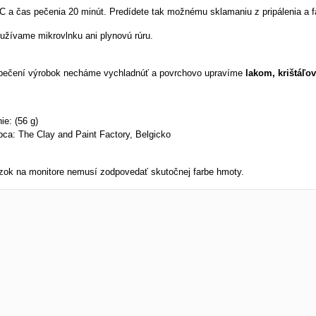
°C a čas pečenia 20 minút. Predídete tak možnému sklamaniu z pripálenia a f
užívame mikrovlnku ani plynovú rúru.
pečení výrobok necháme vychladnúť a povrchovo upravíme
lakom, krištáľo
ie: (56 g)
bca: The Clay and Paint Factory, Belgicko
zok na monitore nemusí zodpovedať skutočnej farbe hmoty.