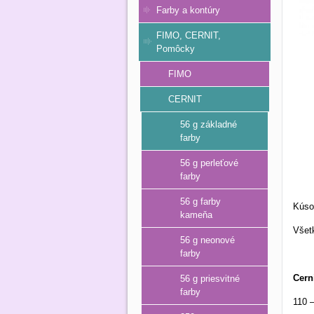
Farby a kontúry
FIMO, CERNIT,
Pomôcky
FIMO
CERNIT
56 g základné
farby
56 g perleťové
farby
56 g farby
Kús
kameňa
Všetk
56 g neonové
farby
Cern
56 g priesvitné
farby
110 –