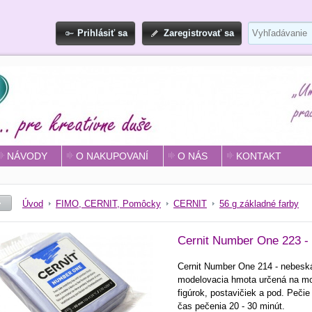
Prihlásiť sa
Zaregistrovať sa
NÁVODY
O NAKUPOVANÍ
O NÁS
KONTAKT
Úvod
FIMO, CERNIT, Pomôcky
CERNIT
56 g základné farby
Cernit Number One 223 - 
Cernit Number One 214 - nebeská
modelovacia hmota určená na mod
figúrok, postavičiek a pod. Pečie
čas pečenia 20 - 30 minút.