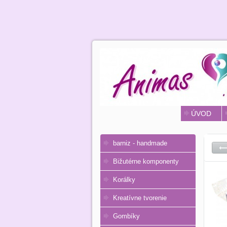
ÚVOD
barniz - handmade
Bižutérne komponenty
Korálky
Kreatívne tvorenie
Gombíky