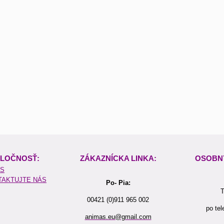
LOČNOSŤ:
ZÁKAZNÍCKA LINKA:
OSOBN
ÁS
TAKTUJTE NÁS
Po- Pia:
T
00421 (0)911 965 002
po tel
animas.eu@gmail.com