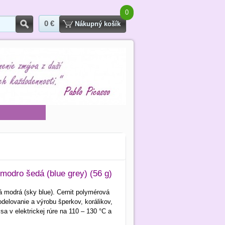
0
0 €
Hľadať
Nákupný košík
modro šedá (blue grey) (56 g)
 modrá (sky blue). Cernit polymérová
elovanie a výrobu šperkov, korálikov,
 sa v elektrickej rúre na 110 – 130 °C a