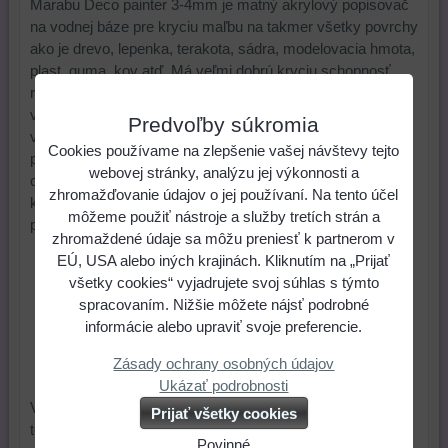
Marabu Deco painter 3-4mm je matný akrylový popisovač
na vodnej báze pre kryciu maľbu na takmer všetky povrchy
ako je drevo, lepenka, terakota, sádra, modelovacia hmota,
plast, guma, kov atď. Má veľmi dobrú kryciu schopnosť,
rýchlo schne, je svetlostála, a odolná voči poveternostným
vplyvom. Pre zlepšenie odolnosti voči poveternostným
Predvoľby súkromia
vplyvom nechať zaschnúť najmenej 30 minút a prípadne
Cookies používame na zlepšenie vašej návštevy tejto
prelakovať. Pred použitím - fixkou silno zatrepte, po
webovej stránky, analýzu jej výkonnosti a
otvorení opakovane zatlačte na hrot a "pumpujte" tak dlho
zhromažďovanie údajov o jej používaní. Na tento účel
kým sa neobjaví farba. Hrot je možné vybrať a vyprať pod
môžeme použiť nástroje a služby tretích strán a
prúdom vody.
zhromaždené údaje sa môžu preniesť k partnerom v
EÚ, USA alebo iných krajinách. Kliknutím na „Prijať
3,98 €
Cena:
všetky cookies“ vyjadrujete svoj súhlas s týmto
spracovaním. Nižšie môžete nájsť podrobné
ks
Do košíka
informácie alebo upraviť svoje preferencie.
Zásady ochrany osobných údajov
Skladové číslo:
Dostupnosť:
Posledný kus
Ukázať podrobnosti
Vhodné na maľovanie
dáždnikov
, tašiek, gumákov,
Prijať všetky cookies
topánok, dreva, kretináčov a iné.
Povinné