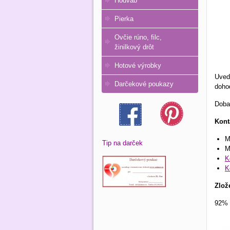
Hodváb
Pierka
Ovčie rúno, filc,
žinilkový drôt
Hotové výrobky
Uved
Darčekové poukazy
doho
Doba
Kont
M
Tip na darček
M
K
K
Zlož
92% 