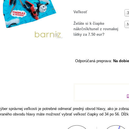
Veľkosť
3
Želáte si k čiapke
N
nákrčník/tunel z rovnakej
látky za 7.50 eur?
Na dobie
D
ýber správnej veľkosti je potrebné odmerať predný obvod hlavy, ako je zobra
raného obvodu hlavy máte možnosť vybrať veľkosť čiapky od 34 po 56. Dĺžka