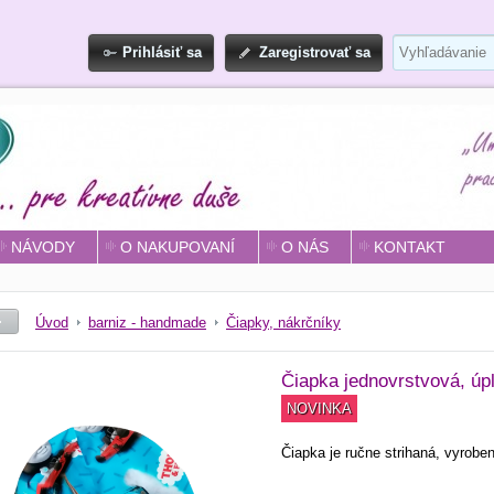
Prihlásiť sa
Zaregistrovať sa
NÁVODY
O NAKUPOVANÍ
O NÁS
KONTAKT
Úvod
barniz - handmade
Čiapky, nákrčníky
Čiapka jednovrstvová, úpl
NOVINKA
Čiapka je ručne strihaná, vyrobe