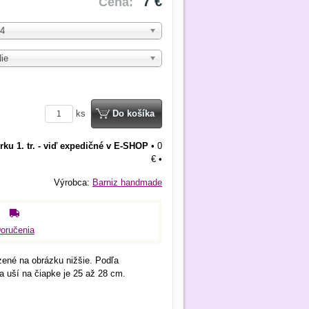
7 €
Cena:
4
ie
ks
Do košíka
rku 1. tr. - viď expedičné v E-SHOP
•
0
€
•
Výrobca:
Barniz handmade
oručenia
zené na obrázku nižšie. Podľa
 uší na čiapke je 25 až 28 cm.