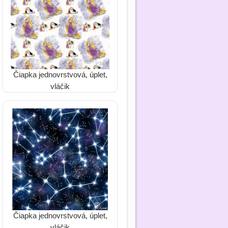
Čiapka jednovrstvová, úplet,
vláčik
Čiapka jednovrstvová, úplet,
vláčik