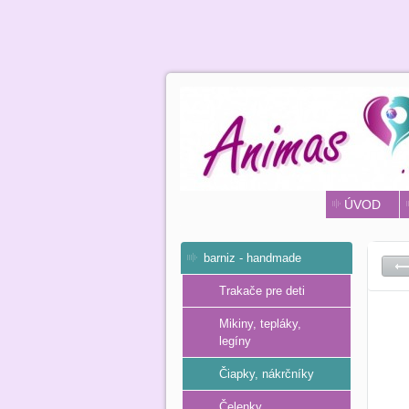
ÚVOD
barniz - handmade
Trakače pre deti
Mikiny, tepláky,
legíny
Čiapky, nákrčníky
Čelenky