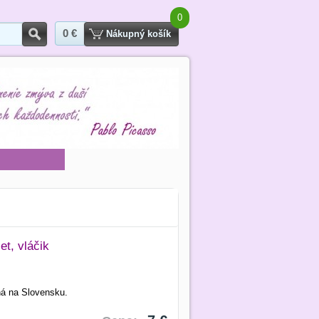
0
0 €
Hľadať
Nákupný košík
et, vláčik
ná na Slovensku.