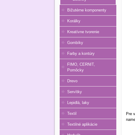
Bižutérne komponenty
Korálky
Kreatívne tvorenie
Gombíky
Farby a kontúry
FIMO, CERNIT,
Pomôcky
Drevo
Servítky
Lepidlá, laky
Textil
Pre v
name
Textilné aplikácie