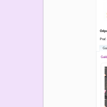
Odpo
Prať 
Gal
Galé