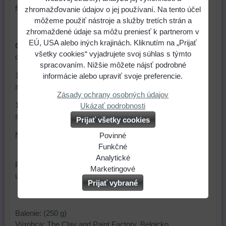
farbou.
zhromažďovanie údajov o jej používaní. Na tento účel
môžeme použiť nástroje a služby tretích strán a
zhromaždené údaje sa môžu preniesť k partnerom v
EÚ, USA alebo iných krajinách. Kliknutím na „Prijať
Cernit
sa vypeká v elektrickej rúre. Aj keď výrobca
všetky cookies“ vyjadrujete svoj súhlas s týmto
doporučuje teplotu
spracovaním. Nižšie môžete nájsť podrobné
110 – 130 °C a čas pečenia 30 minút, z osobných
informácie alebo upraviť svoje preferencie.
skúseností stačí teplota
Zásady ochrany osobných údajov
110 °C a čas pečenia 20 minút. Predídete tak možnému
Ukázať podrobnosti
sklamaniu z pripálenia a farebného odlíšenia.
Prijať všetky cookies
Nepoužívame mikrovlnku ani plynovú rúru.
Povinné
Naša
Funkčné
webová
Môžeme
Analytické
Po upečení výrobok necháme vychladnúť a povrchovo
stránka
ukladať
Používanie
Marketingové
upravíme
lakom, krištáľovou živicou
,..
ukladá
údaje
analytických
Môžeme
Prijať vybrané
údaje
na
nástrojov
používať
na
vašom
nám
súbory
Balenie: (250 g)
vašom
zariadení
umožňuje
cookie
Výrobca: The Clay and Paint Factory, Belgicko
zariadení
(súbory
lepšie
a