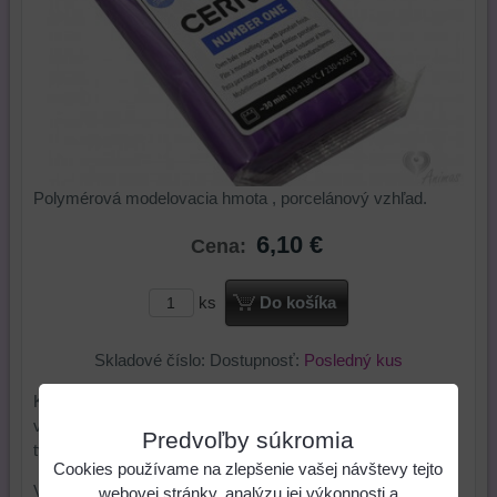
Polymérová modelovacia hmota , porcelánový vzhľad.
6,10 €
Cena:
ks
Do košíka
Skladové číslo:
Dostupnosť:
Posledný kus
Kúsok
Cernitu
spracujeme hnietením v dlani a
valčekovaním. Tým sa hmota stane vláčnou a
Predvoľby súkromia
tvarovateľnou.
Cookies používame na zlepšenie vašej návštevy tejto
Všetky farby sa dajú navzájom miešať a aj zosvetliť bielou
webovej stránky, analýzu jej výkonnosti a