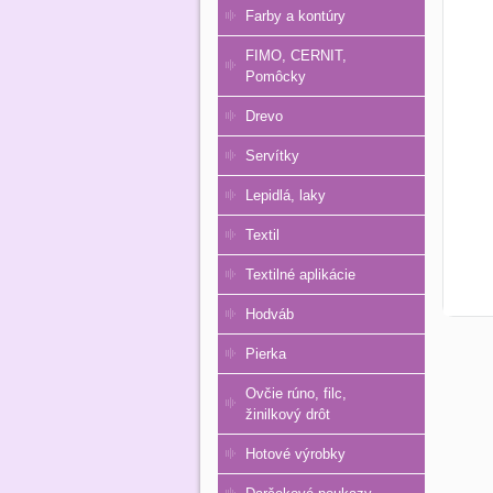
Farby a kontúry
FIMO, CERNIT,
Pomôcky
Drevo
Servítky
Lepidlá, laky
Textil
Textilné aplikácie
Hodváb
Pierka
Ovčie rúno, filc,
žinilkový drôt
Hotové výrobky