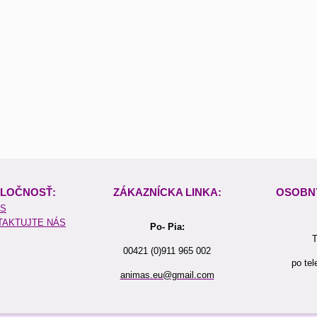
LOČNOSŤ:
ZÁKAZNÍCKA LINKA:
OSOBN
ÁS
TAKTUJTE NÁS
Po- Pia:
T
00421 (0)911 965 002
po tel
animas.eu@gmail.com