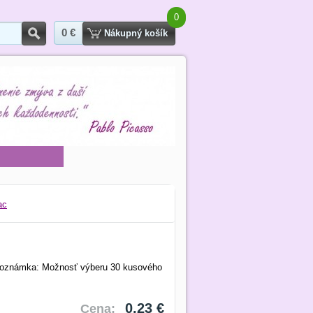
0
0 €
Hľadať
Nákupný košík
ac
 Poznámka: Možnosť výberu 30 kusového
0,23 €
Cena: