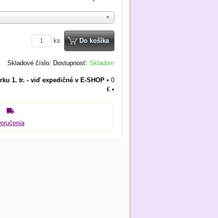
ks
Do košíka
Skladové číslo:
Dostupnosť:
Skladom
rku 1. tr. - viď expedičné v E-SHOP
•
0
€
•
oručenia