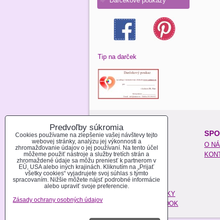
Darčekové poukazy
Tip na darček
Predvoľby súkromia
O NAKUPOVANÍ:
SPO
Cookies používame na zlepšenie vašej návštevy tejto
webovej stránky, analýzu jej výkonnosti a
REGISTROVAŤ SA
O N
zhromažďovanie údajov o jej používaní. Na tento účel
môžeme použiť nástroje a služby tretích strán a
AKO NAKUPOVAŤ
KON
zhromaždené údaje sa môžu preniesť k partnerom v
MOŽNOSTI PLATBY
EÚ, USA alebo iných krajinách. Kliknutím na „Prijať
všetky cookies“ vyjadrujete svoj súhlas s týmto
MOŽNOSTI DOPRAVY
spracovaním. Nižšie môžete nájsť podrobné informácie
POŠTOVÉ NÁKLADY
alebo upraviť svoje preferencie.
OBCHODNÉ PODMIENKY
Zásady ochrany osobných údajov
REKLAMAČNÝ PORIADOK