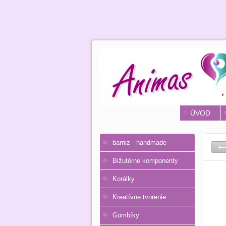
ÚVOD
barniz - handmade
Bižutérne komponenty
Korálky
Kreatívne tvorenie
Gombíky