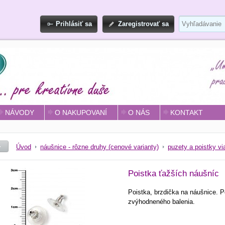
Prihlásiť sa
Zaregistrovať sa
NÁVODY
O NAKUPOVANÍ
O NÁS
KONTAKT
Úvod
náušnice - rôzne druhy (cenové varianty)
puzety a poistky vi
Poistka ťažších náušníc
Poistka, brzdička na náušnice.
zvýhodneného balenia.