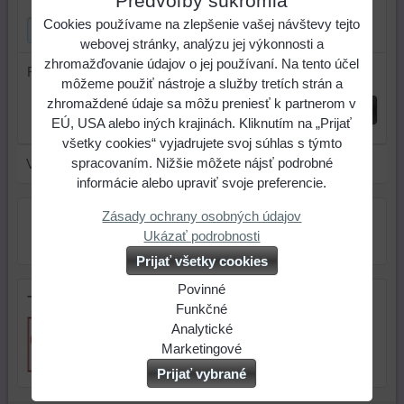
Predvoľby súkromia
Cookies používame na zlepšenie vašej návštevy tejto
webovej stránky, analýzu jej výkonnosti a
zhromažďovanie údajov o jej používaní. Na tento účel
Radiť podľa:
môžeme použiť nástroje a služby tretích strán a
zhromaždené údaje sa môžu preniesť k partnerom v
Odoslať
EÚ, USA alebo iných krajinách. Kliknutím na „Prijať
všetky cookies“ vyjadrujete svoj súhlas s týmto
spracovaním. Nižšie môžete nájsť podrobné
V tejto kategórii nie sú žiadne výrobky.
informácie alebo upraviť svoje preferencie.
Zásady ochrany osobných údajov
Ukázať podrobnosti
Prijať všetky cookies
Povinné
Tip na darček
Naša
Funkčné
webová
Môžeme
Analytické
stránka
ukladať
Používanie
Marketingové
ukladá
údaje
analytických
Môžeme
Prijať vybrané
údaje
na
nástrojov
používať