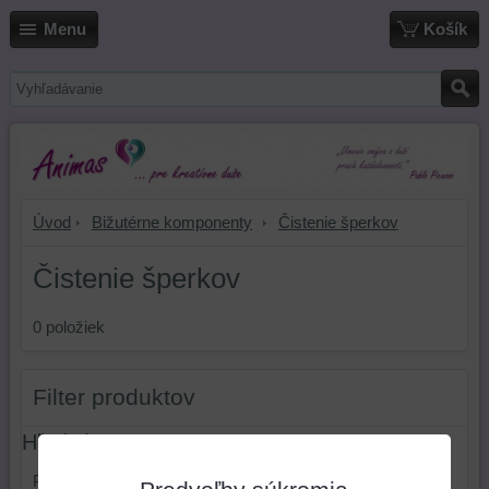
Menu
Košík
Úvod
Bižutérne komponenty
Čistenie šperkov
Čistenie šperkov
0
položiek
Filter produktov
Hľadať text
Prehľadať výsledky filtra fulltextom