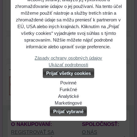
zhromažďovanie údajov o jej používaní. Na tento účel
ks
Do košíka
môžeme použiť nástroje a služby tretích strán a
zhromaždené údaje sa môžu preniesť k partnerom v
Skladové číslo:
Dostupnosť:
Skladom
EÚ, USA alebo iných krajinách. Kliknutím na „Prijať
všetky cookies“ vyjadrujete svoj súhlas s týmto
spracovaním. Nižšie môžete nájsť podrobné
informácie alebo upraviť svoje preferencie.
Zásady ochrany osobných údajov
Ukázať podrobnosti
Tip na darček
Prijať všetky cookies
Povinné
Naša
Funkčné
webová
Môžeme
Analytické
stránka
ukladať
Používanie
Marketingové
ukladá
údaje
analytických
Môžeme
Prijať vybrané
údaje
na
nástrojov
používať
na
vašom
nám
súbory
O NAKUPOVANÍ:
SPOLOČNOSŤ:
vašom
zariadení
umožňuje
cookie
REGISTROVAŤ SA
O NÁS
zariadení
(súbory
lepšie
a