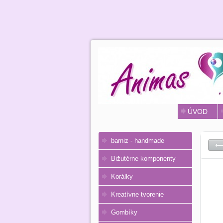
ÚVOD
barniz - handmade
Bižutérne komponenty
Korálky
Kreatívne tvorenie
Gombíky