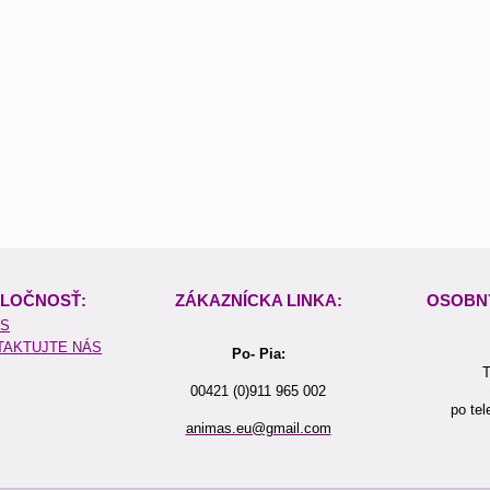
LOČNOSŤ:
ZÁKAZNÍCKA LINKA:
OSOBN
ÁS
TAKTUJTE NÁS
Po- Pia:
T
00421 (0)911 965 002
po tel
animas.eu@gmail.com