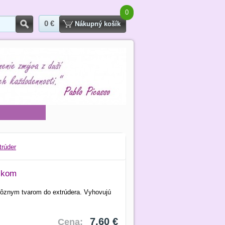
0
0 €
Hľadať
Nákupný košík
trúder
žikom
rôznym tvarom do extrúdera. Vyhovujú
.
7,60 €
Cena: