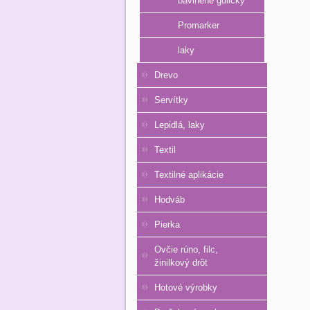
bavlnené guličky
Promarker
laky
Drevo
Servítky
Lepidlá, laky
Textil
Textilné aplikácie
Hodváb
Pierka
Ovčie rúno, filc,
žinilkový drôt
Hotové výrobky