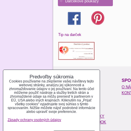
Darčekové poukazy
Tip na darček
Predvoľby súkromia
O NAKUPOVANÍ:
SPO
Cookies používame na zlepšenie vašej návštevy tejto
webovej stránky, analýzu jej výkonnosti a
REGISTROVAŤ SA
O N
zhromažďovanie údajov o jej používaní. Na tento účel
môžeme použiť nástroje a služby tretích strán a
AKO NAKUPOVAŤ
KON
zhromaždené údaje sa môžu preniesť k partnerom v
MOŽNOSTI PLATBY
EÚ, USA alebo iných krajinách. Kliknutím na „Prijať
všetky cookies“ vyjadrujete svoj súhlas s týmto
MOŽNOSTI DOPRAVY
spracovaním. Nižšie môžete nájsť podrobné informácie
POŠTOVÉ NÁKLADY
alebo upraviť svoje preferencie.
OBCHODNÉ PODMIENKY
Zásady ochrany osobných údajov
REKLAMAČNÝ PORIADOK