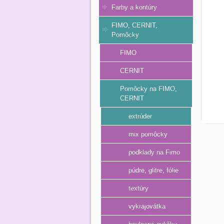
Farby a kontúry
FIMO, CERNIT,
Pomôcky
FIMO
CERNIT
Pomôcky na FIMO,
CERNIT
extrúder
mix pomôcky
podklady na Fimo
púdre, glitre, fólie
textúry
vykrajovátka