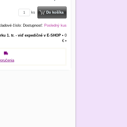
ks
Do košíka
ladové číslo:
Dostupnosť:
Posledný kus
rku 1. tr. - viď expedičné v E-SHOP
•
0
€
•
oručenia