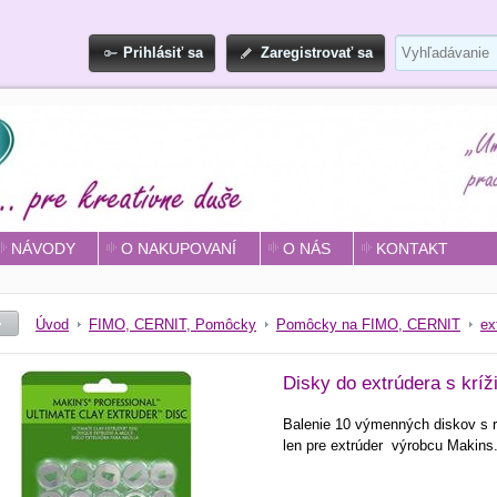
Prihlásiť sa
Zaregistrovať sa
NÁVODY
O NAKUPOVANÍ
O NÁS
KONTAKT
Úvod
FIMO, CERNIT, Pomôcky
Pomôcky na FIMO, CERNIT
ex
Disky do extrúdera s krí
Balenie 10 výmenných diskov s 
len pre extrúder výrobcu Makins