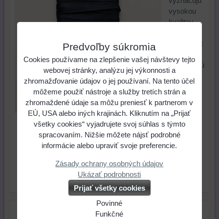
vyznačujú
vysokou
kvalitou,
majú
pekný lesk
Predvoľby súkromia
z jednej
Cookies používame na zlepšenie vašej návštevy tejto
strany a sú
webovej stránky, analýzu jej výkonnosti a
matné z
zhromažďovanie údajov o jej používaní. Na tento účel
rubovej
môžeme použiť nástroje a služby tretích strán a
strany
zhromaždené údaje sa môžu preniesť k partnerom v
EÚ, USA alebo iných krajinách. Kliknutím na „Prijať
Cena:
všetky cookies“ vyjadrujete svoj súhlas s týmto
1,04 €
spracovaním. Nižšie môžete nájsť podrobné
informácie alebo upraviť svoje preferencie.
ks
Do košíka
Zásady ochrany osobných údajov
Ukázať podrobnosti
Skladové číslo:
Dostupnosť:
Posledný kus
Prijať všetky cookies
Povinné
Naša
Funkčné