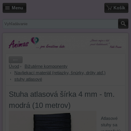
Menu
Košík
Úvod
Bižutérne komponenty
Navliekací materiál (retiazky, šnúrky, drôty atď.)
stuhy atlasové
Stuha atlasová šírka 4 mm - tm.
modrá (10 metrov)
Atlasové
stuhy sa