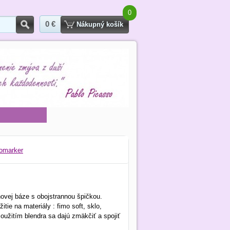
0
0 €
Hľadať
Nákupný košík
omarker
ehovej báze s obojstrannou špičkou.
ie na materiály : fimo soft, sklo,
.Použitím blendra sa dajú zmäkčiť a spojiť