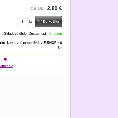
2,80 €
Cena:
ks
Do košíka
Skladové číslo:
Dostupnosť:
Skladom
rku 1. tr. - viď expedičné v E-SHOP
•
0
€
•
oručenia