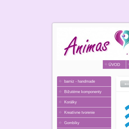
ÚVOD
barniz - handmade
Bižutérne komponenty
Korálky
Kreatívne tvorenie
Gombíky