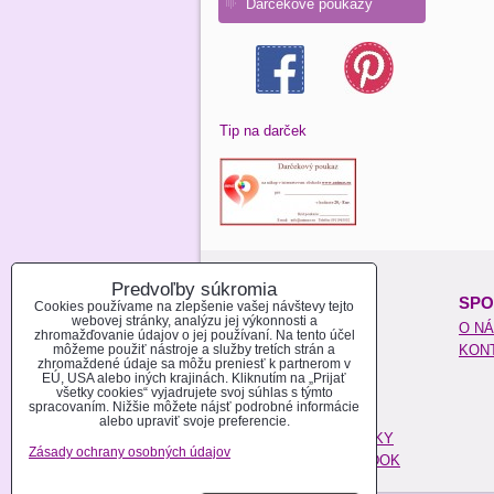
Darčekové poukazy
Tip na darček
Predvoľby súkromia
O NAKUPOVANÍ:
SPO
Cookies používame na zlepšenie vašej návštevy tejto
webovej stránky, analýzu jej výkonnosti a
REGISTROVAŤ SA
O N
zhromažďovanie údajov o jej používaní. Na tento účel
môžeme použiť nástroje a služby tretích strán a
AKO NAKUPOVAŤ
KON
zhromaždené údaje sa môžu preniesť k partnerom v
MOŽNOSTI PLATBY
EÚ, USA alebo iných krajinách. Kliknutím na „Prijať
všetky cookies“ vyjadrujete svoj súhlas s týmto
MOŽNOSTI DOPRAVY
spracovaním. Nižšie môžete nájsť podrobné informácie
POŠTOVÉ NÁKLADY
alebo upraviť svoje preferencie.
OBCHODNÉ PODMIENKY
Zásady ochrany osobných údajov
REKLAMAČNÝ PORIADOK