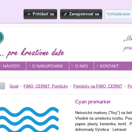
Prihlásiť sa
Zaregistrovať sa
NÁVODY
O NAKUPOVANÍ
O NÁS
KONTAKT
Úvod
FIMO, CERNIT, Pomôcky
Pomôcky na FIMO, CERNIT
Pr
Cyan promarker
Netoxické markery ("fixy") na li
Vhodné na umeleckú tvorbu. Použit
papier, plasty, keramika, textil..
dohromady.Výrobca : Letraset