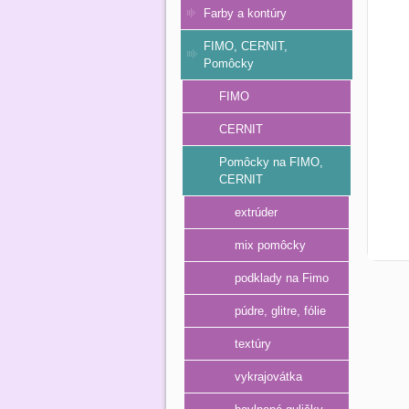
Farby a kontúry
FIMO, CERNIT,
Pomôcky
FIMO
CERNIT
Pomôcky na FIMO,
CERNIT
extrúder
mix pomôcky
podklady na Fimo
púdre, glitre, fólie
textúry
vykrajovátka