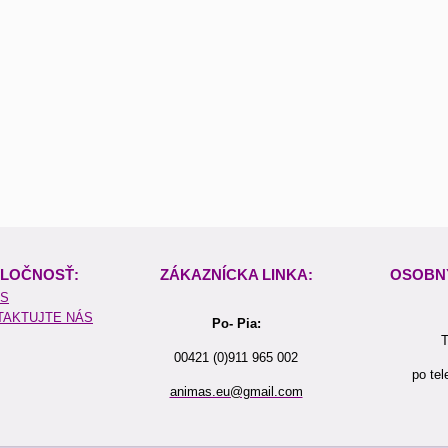
LOČNOSŤ:
ZÁKAZNÍCKA LINKA:
OSOBN
ÁS
TAKTUJTE NÁS
Po- Pia:
T
00421 (0)911 965 002
po tel
animas.eu@gmail.com