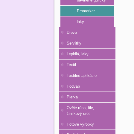
bavlnené guličky
Promarker
laky
Drevo
Servítky
Lepidlá, laky
Textil
Textilné aplikácie
Hodváb
Pierka
Ovčie rúno, filc,
žinilkový drôt
Hotové výrobky