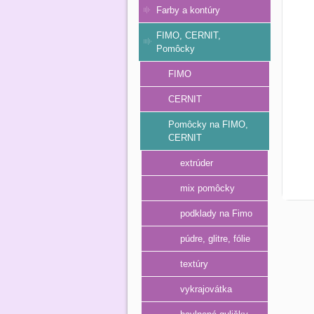
Farby a kontúry
FIMO, CERNIT,
Pomôcky
FIMO
CERNIT
Pomôcky na FIMO,
CERNIT
extrúder
mix pomôcky
podklady na Fimo
púdre, glitre, fólie
textúry
vykrajovátka