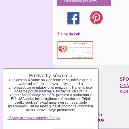
Darčekové poukazy
Tip na darček
Predvoľby súkromia
O NAKUPOVANÍ:
SPO
Cookies používame na zlepšenie vašej návštevy tejto
webovej stránky, analýzu jej výkonnosti a
REGISTROVAŤ SA
O N
zhromažďovanie údajov o jej používaní. Na tento účel
môžeme použiť nástroje a služby tretích strán a
AKO NAKUPOVAŤ
KON
zhromaždené údaje sa môžu preniesť k partnerom v
MOŽNOSTI PLATBY
EÚ, USA alebo iných krajinách. Kliknutím na „Prijať
všetky cookies“ vyjadrujete svoj súhlas s týmto
MOŽNOSTI DOPRAVY
spracovaním. Nižšie môžete nájsť podrobné informácie
POŠTOVÉ NÁKLADY
alebo upraviť svoje preferencie.
OBCHODNÉ PODMIENKY
Zásady ochrany osobných údajov
REKLAMAČNÝ PORIADOK