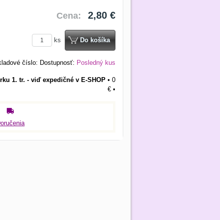
2,80 €
Cena:
ks
Do košíka
ladové číslo:
Dostupnosť:
Posledný kus
rku 1. tr. - viď expedičné v E-SHOP
•
0
€
•
oručenia