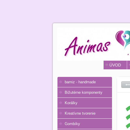
ÚVOD
barniz - handmade
Bižutérne komponenty
Korálky
Kreatívne tvorenie
Gombíky