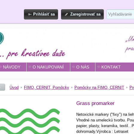
Prihlásiť sa
Zaregistrovať sa
NÁVODY
O NAKUPOVANÍ
O NÁS
KONTAKT
Úvod
FIMO, CERNIT, Pomôcky
Pomôcky na FIMO, CERNIT
Pr
Grass promarker
Netoxické markery ("fixy") na li
Vhodné na umeleckú tvorbu. Použit
papier, plasty, keramika, textil..
dohromady.Výrobca : Letraset