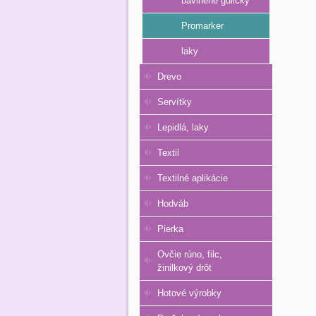
bavlnené guličky
Promarker
laky
Drevo
Servítky
Lepidlá, laky
Textil
Textilné aplikácie
Hodváb
Pierka
Ovčie rúno, filc,
žinilkový drôt
Hotové výrobky