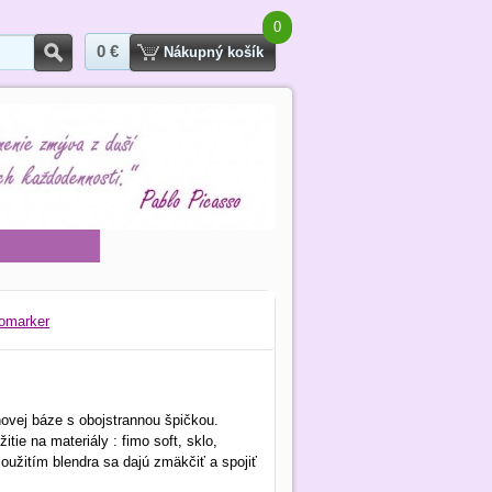
0
0 €
Hľadať
Nákupný košík
omarker
ehovej báze s obojstrannou špičkou.
ie na materiály : fimo soft, sklo,
.Použitím blendra sa dajú zmäkčiť a spojiť