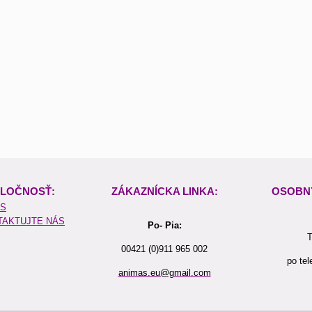
LOČNOSŤ:
ZÁKAZNÍCKA LINKA:
OSOBN
ÁS
TAKTUJTE NÁS
Po- Pia:
T
00421 (0)911 965 002
po tel
animas.eu@gmail.com