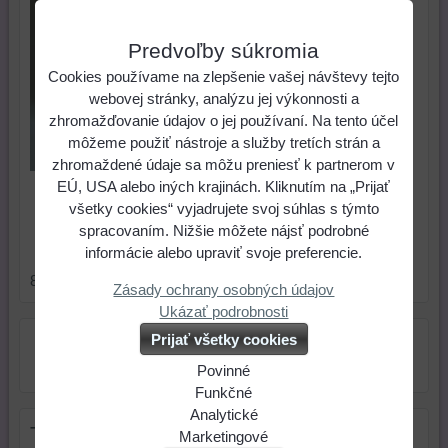
Predvoľby súkromia
Cookies používame na zlepšenie vašej návštevy tejto
webovej stránky, analýzu jej výkonnosti a
zhromažďovanie údajov o jej používaní. Na tento účel
môžeme použiť nástroje a služby tretích strán a
zhromaždené údaje sa môžu preniesť k partnerom v
EÚ, USA alebo iných krajinách. Kliknutím na „Prijať
ks
Do košíka
všetky cookies“ vyjadrujete svoj súhlas s týmto
spracovaním. Nižšie môžete nájsť podrobné
Skladové číslo:
Dostupnosť:
Skladom
informácie alebo upraviť svoje preferencie.
8
Zásady ochrany osobných údajov
Ukázať podrobnosti
Prijať všetky cookies
Povinné
Naša
Funkčné
webová
Môžeme
Analytické
Tip na darček
stránka
ukladať
Používanie
Marketingové