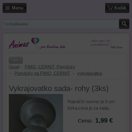
Menu
Košík
Úvod
FIMO, CERNIT, Pomôcky
Pomôcky na FIMO, CERNIT
vykrajovátka
Vykrajovatko sada- rohy (3ks)
Najväčší rozmer je 5 sm
šírka.cena je za sadu.
1,99 €
Cena: