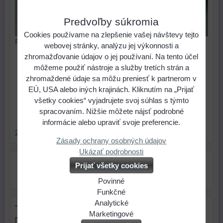
Predvoľby súkromia
Cookies používame na zlepšenie vašej návštevy tejto
Rozmer: 6 cm
webovej stránky, analýzu jej výkonnosti a
zhromažďovanie údajov o jej používaní. Na tento účel
0,76 €
Cena:
môžeme použiť nástroje a služby tretích strán a
zhromaždené údaje sa môžu preniesť k partnerom v
ks
Do košíka
EÚ, USA alebo iných krajinách. Kliknutím na „Prijať
všetky cookies“ vyjadrujete svoj súhlas s týmto
spracovaním. Nižšie môžete nájsť podrobné
Skladové číslo:
Dostupnosť:
Skladom
informácie alebo upraviť svoje preferencie.
271
Zásady ochrany osobných údajov
Ukázať podrobnosti
Prijať všetky cookies
Povinné
Naša
Funkčné
webová
Môžeme
Analytické
Tip na darček
stránka
ukladať
Používanie
Marketingové