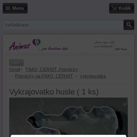
Menu
Košík
Úvod
FIMO, CERNIT, Pomôcky
Pomôcky na FIMO, CERNIT
vykrajovátka
Vykrajovatko husle ( 1 ks)