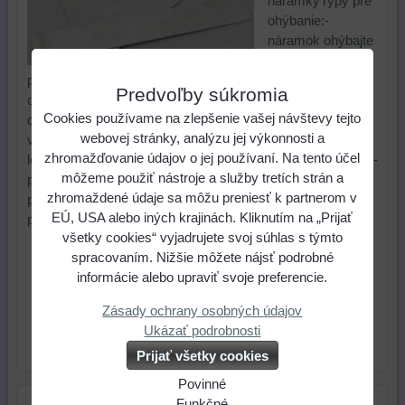
náramkyTypy pre
ohýbanie:-
náramok ohýbajte
od stredu-
postavte si náramok na podložku a kontrolujte, či ho
Predvoľby súkromia
ohýbate v rovine- použite pohár na zaváranie, pohár z
Cookies používame na zlepšenie vašej návštevy tejto
detskej výživy pre dosiahnutie plynulého oblého tvaruPri
webovej stránky, analýzu jej výkonnosti a
vystužení:- výstuhu najskôr potrite trochou univerzálneho
zhromažďovanie údajov o jej používaní. Na tento účel
lepidla / lepidlo na papier a nechajtecca 10 minút zaschnúť.-
môžeme použiť nástroje a služby tretích strán a
potom najskôr aplikujte polymérovú hmotuPresný postup
zhromaždené údaje sa môžu preniesť k partnerom v
pri výrobe náramku nájdete v knižke„FIMO – šperky z
EÚ, USA alebo iných krajinách. Kliknutím na „Prijať
polymérovej hmoty”
všetky cookies“ vyjadrujete svoj súhlas s týmto
0,80 €
Cena:
spracovaním. Nižšie môžete nájsť podrobné
informácie alebo upraviť svoje preferencie.
ks
Do košíka
Zásady ochrany osobných údajov
Ukázať podrobnosti
Skladové číslo:
Dostupnosť:
Posledný kus
Prijať všetky cookies
Povinné
Naša
Funkčné