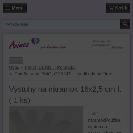
Menu
Košík
Úvod
FIMO, CERNIT, Pomôcky
Pomôcky na FIMO, CERNIT
podklady na Fimo
Výstuhy na náramok 16x2,5 cm I.
( 1 ks)
"cuff"
náramokPoužitie
výstuh na