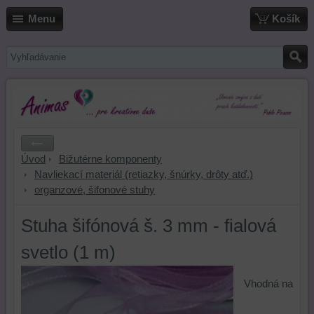
Menu
Košík
Úvod
Bižutérne komponenty
Navliekací materiál (retiazky, šnúrky, drôty atď.)
organzové, šifonové stuhy
Stuha šifónová š. 3 mm - fialová
svetlo (1 m)
Vhodná na