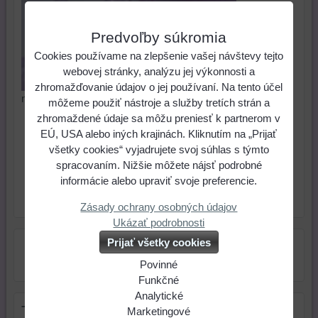
Predvoľby súkromia
Cookies používame na zlepšenie vašej návštevy tejto
webovej stránky, analýzu jej výkonnosti a
zhromažďovanie údajov o jej používaní. Na tento účel
navliekanie príveskov. Cena za 1 m.
môžeme použiť nástroje a služby tretích strán a
zhromaždené údaje sa môžu preniesť k partnerom v
0,13 €
Cena:
EÚ, USA alebo iných krajinách. Kliknutím na „Prijať
všetky cookies“ vyjadrujete svoj súhlas s týmto
spracovaním. Nižšie môžete nájsť podrobné
ks
Do košíka
informácie alebo upraviť svoje preferencie.
Skladové číslo:
Dostupnosť:
Skladom
Zásady ochrany osobných údajov
Ukázať podrobnosti
Prijať všetky cookies
Povinné
Naša
Funkčné
webová
Môžeme
Analytické
Tip na darček
stránka
ukladať
Používanie
Marketingové