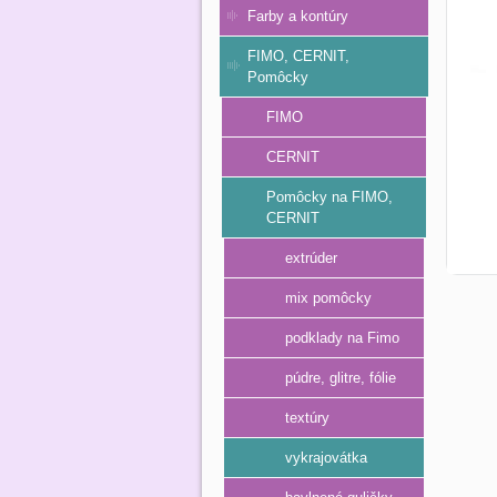
Farby a kontúry
FIMO, CERNIT,
Pomôcky
FIMO
CERNIT
Pomôcky na FIMO,
CERNIT
extrúder
mix pomôcky
podklady na Fimo
púdre, glitre, fólie
textúry
vykrajovátka