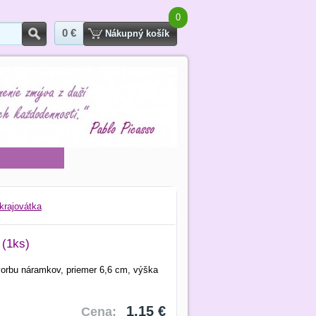
0
0 €
Hľadať
Nákupný košík
krajovátka
 (1ks)
tvorbu náramkov, priemer 6,6 cm, výška
1,15 €
Cena: