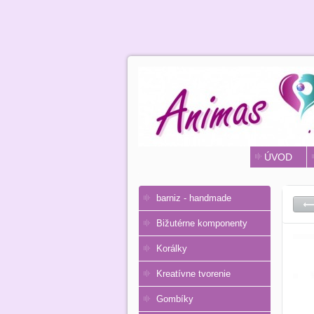
ÚVOD
barniz - handmade
Bižutérne komponenty
Korálky
Kreatívne tvorenie
Gombíky