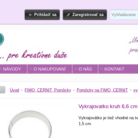
Prihlásiť sa
Zaregistrovať sa
NÁVODY
O NAKUPOVANÍ
O NÁS
KONTAKT
Úvod
FIMO, CERNIT, Pomôcky
Pomôcky na FIMO, CERNIT
vy
Vykrajovatko kruh 6,6 cm
Vykrajovátko je tiež vhodné na 
1,5 cm.