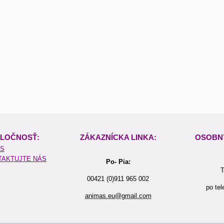
LOČNOSŤ:
ZÁKAZNÍCKA LINKA:
OSOBN
ÁS
TAKTUJTE NÁS
Po- Pia:
T
00421 (0)911 965 002
po tel
animas.eu@gmail.com