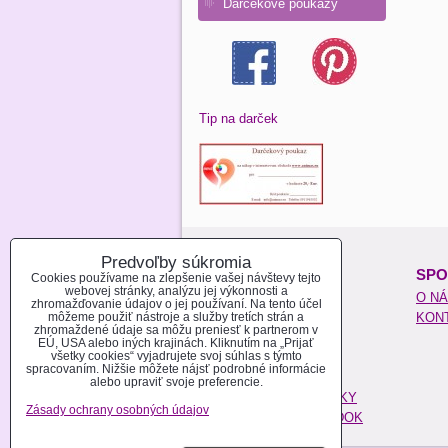
Darčekové poukazy
Tip na darček
Predvoľby súkromia
O NAKUPOVANÍ:
SPO
Cookies používame na zlepšenie vašej návštevy tejto
webovej stránky, analýzu jej výkonnosti a
REGISTROVAŤ SA
O N
zhromažďovanie údajov o jej používaní. Na tento účel
môžeme použiť nástroje a služby tretích strán a
AKO NAKUPOVAŤ
KON
zhromaždené údaje sa môžu preniesť k partnerom v
MOŽNOSTI PLATBY
EÚ, USA alebo iných krajinách. Kliknutím na „Prijať
všetky cookies“ vyjadrujete svoj súhlas s týmto
MOŽNOSTI DOPRAVY
spracovaním. Nižšie môžete nájsť podrobné informácie
POŠTOVÉ NÁKLADY
alebo upraviť svoje preferencie.
OBCHODNÉ PODMIENKY
Zásady ochrany osobných údajov
REKLAMAČNÝ PORIADOK