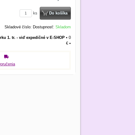
ks
Do košíka
Skladové číslo:
Dostupnosť:
Skladom
rku 1. tr. - viď expedičné v E-SHOP
•
0
€
•
oručenia