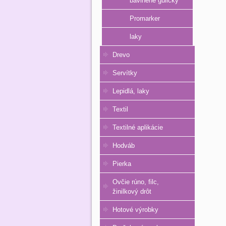
bavlnené guličky
Promarker
laky
Drevo
Servítky
Lepidlá, laky
Textil
Textilné aplikácie
Hodváb
Pierka
Ovčie rúno, filc,
žinilkový drôt
Hotové výrobky