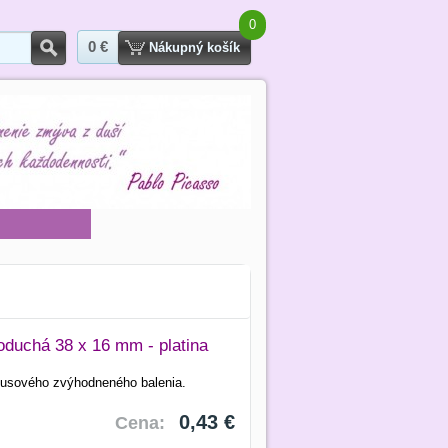
0
0 €
Hľadať
Nákupný košík
oduchá 38 x 16 mm - platina
usového zvýhodneného balenia.
0,43 €
Cena: