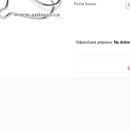
Počet kusov
2
Na dobie
D