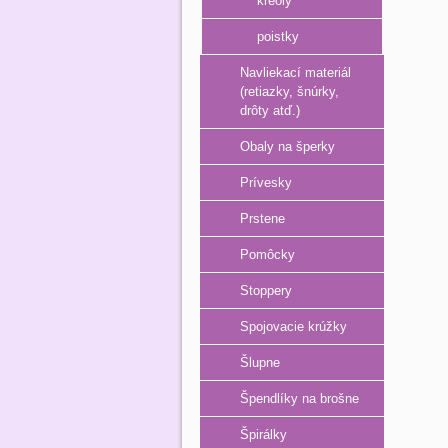
kreoly
poistky
Navliekací materiál
(retiazky, šnúrky,
drôty atď.)
Obaly na šperky
Prívesky
Prstene
Pomôcky
Stoppery
Spojovacie krúžky
Šlupne
Špendlíky na brošne
Špirálky