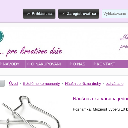
Prihlásiť sa
Zaregistrovať sa
NÁVODY
O NAKUPOVANÍ
O NÁS
KONTAKT
Úvod
Bižutérne komponenty
Náušnice-rôzne druhy
zatváracie
Náušnica zatváracia jedn
Poznámka: Možnosť výberu 10 k