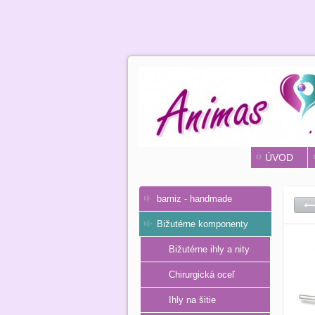
ÚVOD
barniz - handmade
Bižutérne komponenty
Bižutérne ihly a nity
Chirurgická oceľ
Ihly na šitie