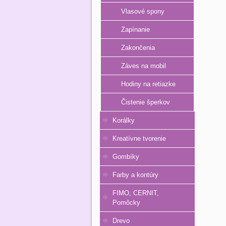
Vlasové spony
Zapínanie
Zakončenia
Záves na mobil
Hodiny na retiazke
Čistenie šperkov
Korálky
Kreatívne tvorenie
Gombíky
Farby a kontúry
FIMO, CERNIT,
Pomôcky
Drevo