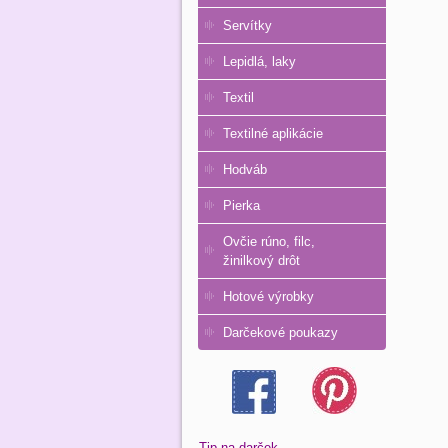
Servítky
Lepidlá, laky
Textil
Textilné aplikácie
Hodváb
Pierka
Ovčie rúno, filc,
žinilkový drôt
Hotové výrobky
Darčekové poukazy
Tip na darček