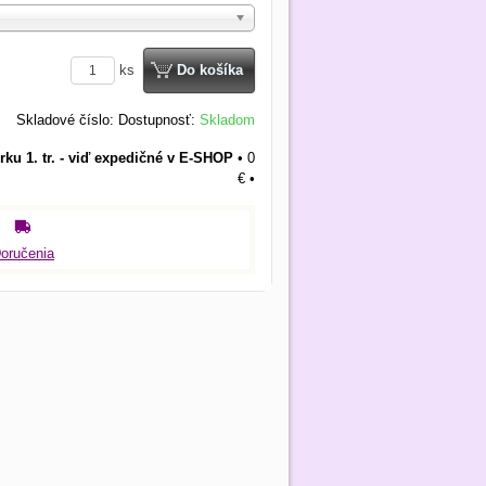
ks
Do košíka
Skladové číslo:
Dostupnosť:
Skladom
rku 1. tr. - viď expedičné v E-SHOP
•
0
€
•
oručenia