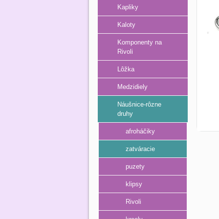
Kapliky
Kaloty
Komponenty na
Rivoli
Lôžka
Medzidiely
Náušnice-rôzne
druhy
afroháčiky
zatváracie
puzety
klipsy
Rivoli