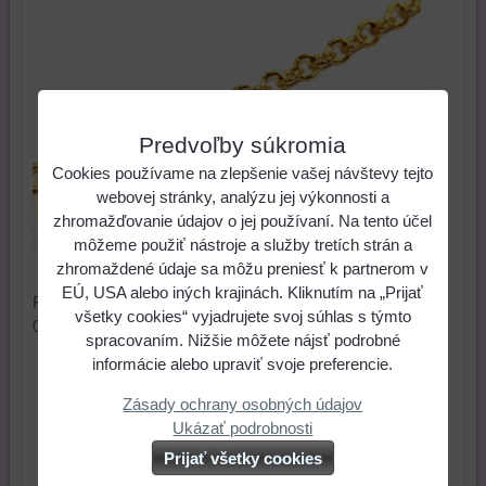
Predvoľby súkromia
Cookies používame na zlepšenie vašej návštevy tejto
webovej stránky, analýzu jej výkonnosti a
zhromažďovanie údajov o jej používaní. Na tento účel
môžeme použiť nástroje a služby tretích strán a
NOVINKA
zhromaždené údaje sa môžu preniesť k partnerom v
EÚ, USA alebo iných krajinách. Kliknutím na „Prijať
Retiazka krúžková zlatá. Rozmer 4x4x0,8 mm. Cena za
všetky cookies“ vyjadrujete svoj súhlas s týmto
0,5 m
spracovaním. Nižšie môžete nájsť podrobné
informácie alebo upraviť svoje preferencie.
1 €
Cena:
Zásady ochrany osobných údajov
Ukázať podrobnosti
ks
Do košíka
Prijať všetky cookies
Skladové číslo:
Dostupnosť:
Posledný kus