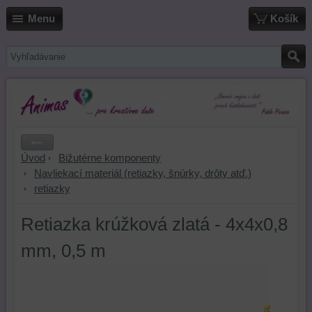
Menu
Košík
Úvod
Bižutérne komponenty
Navliekací materiál (retiazky, šnúrky, drôty atď.)
retiazky
Retiazka krúžková zlatá - 4x4x0,8
mm, 0,5 m