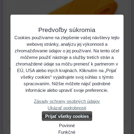
Predvoľby súkromia
Cookies používame na zlepšenie vašej návštevy tejto
webovej stránky, analýzu jej výkonnosti a
zhromažďovanie údajov o jej používaní. Na tento účel
môžeme použiť nástroje a služby tretích strán a
zhromaždené údaje sa môžu preniesť k partnerom v
Taftová stuha 25 mm - oranžová (1 m)
EÚ, USA alebo iných krajinách. Kliknutím na „Prijať
všetky cookies“ vyjadrujete svoj súhlas s týmto
0,20 €
Cena:
spracovaním. Nižšie môžete nájsť podrobné
informácie alebo upraviť svoje preferencie.
ks
Do košíka
Zásady ochrany osobných údajov
Ukázať podrobnosti
Skladové číslo:
Dostupnosť:
Skladom
Prijať všetky cookies
Povinné
Naša
Funkčné