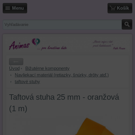
Menu
Košík
Úvod
Bižutérne komponenty
Navliekací materiál (retiazky, šnúrky, drôty atď.)
taftové stuhy
Taftová stuha 25 mm - oranžová
(1 m)