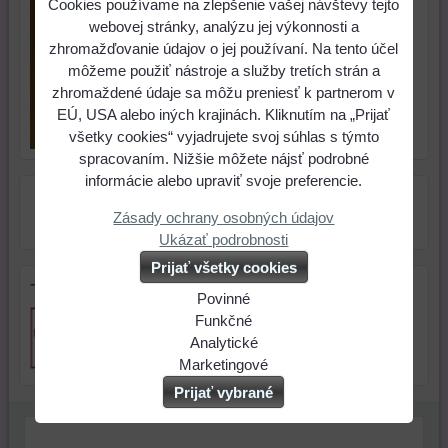
veľkosť S.
Cookies používame na zlepšenie vašej návštevy tejto
webovej stránky, analýzu jej výkonnosti a
zhromažďovanie údajov o jej používaní. Na tento účel
môžeme použiť nástroje a služby tretích strán a
zhromaždené údaje sa môžu preniesť k partnerom v
EÚ, USA alebo iných krajinách. Kliknutím na „Prijať
všetky cookies“ vyjadrujete svoj súhlas s týmto
spracovaním. Nižšie môžete nájsť podrobné
informácie alebo upraviť svoje preferencie.
Zásady ochrany osobných údajov
Ukázať podrobnosti
Prijať všetky cookies
Tip na darček
Povinné
Naša
Funkčné
webová
Môžeme
Analytické
stránka
ukladať
Používanie
Marketingové
ukladá
údaje
analytických
Môžeme
Prijať vybrané
údaje
na
nástrojov
používať
na
vašom
nám
súbory