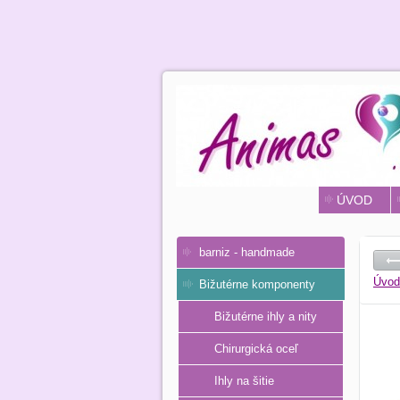
ÚVOD
barniz - handmade
Úvod
Bižutérne komponenty
Bižutérne ihly a nity
Chirurgická oceľ
Ihly na šitie