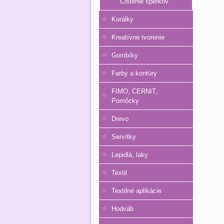
Čistenie šperkov
Korálky
Kreatívne tvorenie
Gombíky
Farby a kontúry
FIMO, CERNIT,
Pomôcky
Drevo
Servítky
Lepidlá, laky
Textil
Textilné aplikácie
Hodváb