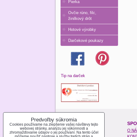
Pierka
Ovčie rúno, filc,
žinilkový drôt
Hotové výrobky
Darčekové poukazy
Tip na darček
Predvoľby súkromia
O NAKUPOVANÍ:
SPO
Cookies používame na zlepšenie vašej návštevy tejto
webovej stránky, analýzu jej výkonnosti a
REGISTROVAŤ SA
O N
zhromažďovanie údajov o jej používaní. Na tento účel
môžeme použiť nástroje a služby tretích strán a
AKO NAKUPOVAŤ
KON