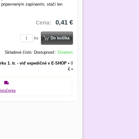
 pripevneným zapínaním, stačí len
0,41 €
Cena:
ks
Do košíka
Skladové číslo:
Dostupnosť:
Skladom
rku 1. tr. - viď expedičné v E-SHOP
•
0
€
•
oručenia