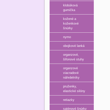
klobúková
gumička
kožené a
koženkové
šnúrky
nymo
obojkové lanká
organzové,
šifonové stuhy
organzové
viacradové
náhrdelníky
pruženky,
elastické silóny
retiazky
saténové šnúrky