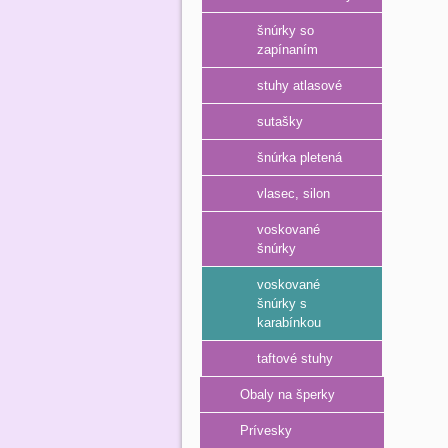
šnúrky so
zapínaním
stuhy atlasové
sutašky
šnúrka pletená
vlasec, silon
voskované
šnúrky
voskované
šnúrky s
karabínkou
taftové stuhy
Obaly na šperky
Prívesky