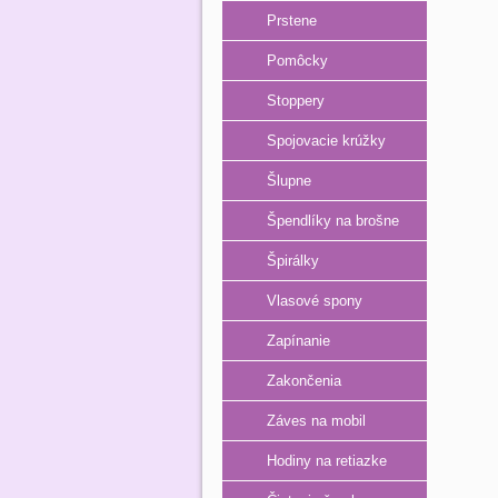
Prstene
Pomôcky
Stoppery
Spojovacie krúžky
Šlupne
Špendlíky na brošne
Špirálky
Vlasové spony
Zapínanie
Zakončenia
Záves na mobil
Hodiny na retiazke