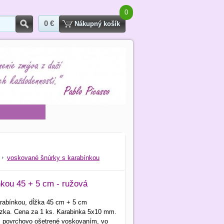
0
0 €
Hľadať
Nákupný košík
voskované šnúrky s karabínkou
kou 45 + 5 cm - ružová
rabínkou, dĺžka 45 cm + 5 cm
iazka. Cena za 1 ks. Karabinka 5x10 mm.
 povrchovo ošetrené voskovaním, vo