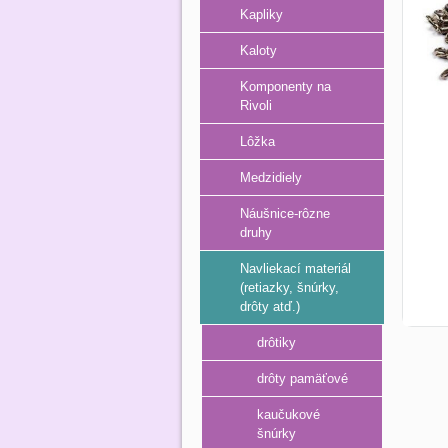
Kapliky
Kaloty
Komponenty na
Rivoli
Lôžka
Medzidiely
Náušnice-rôzne
druhy
Navliekací materiál
(retiazky, šnúrky,
drôty atď.)
drôtiky
drôty pamäťové
kaučukové
šnúrky