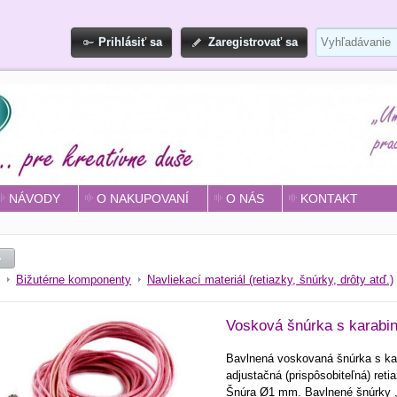
Prihlásiť sa
Zaregistrovať sa
NÁVODY
O NAKUPOVANÍ
O NÁS
KONTAKT
Bižutérne komponenty
Navliekací materiál (retiazky, šnúrky, drôty atď.)
Vosková šnúrka s karabin
Bavlnená voskovaná šnúrka s ka
adjustačná (prispôsobiteľná) ret
Šnúra Ø1 mm. Bavlnené šnúrky ,