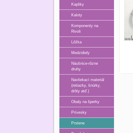
Kapliky
Kaloty
Komponenty na
Rivoli
Lôžka
Medzidiely
Náušnice-rôzne
druhy
Navliekací materiál
(retiazky, šnúrky,
drôty atď.)
Obaly na šperky
Prívesky
Prstene