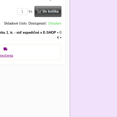
ks
Do košíka
Skladové číslo:
Dostupnosť:
Skladom
rku 1. tr. - viď expedičné v E-SHOP
•
0
€
•
oručenia