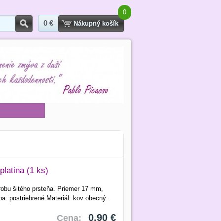
0
0 €
Hľadať
Nákupný košík
latina (1 ks)
robu šitého prsteňa. Priemer 17 mm,
: postriebrené.Materiál: kov obecný.
0,90 €
Cena: