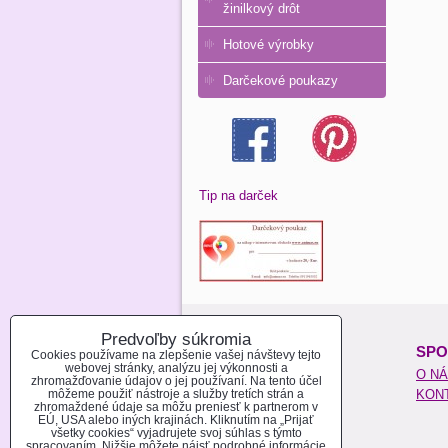
žinilkový drôt
Hotové výrobky
Darčekové poukazy
Tip na darček
Predvoľby súkromia
O NAKUPOVANÍ:
SPO
Cookies používame na zlepšenie vašej návštevy tejto
webovej stránky, analýzu jej výkonnosti a
REGISTROVAŤ SA
O N
zhromažďovanie údajov o jej používaní. Na tento účel
môžeme použiť nástroje a služby tretích strán a
AKO NAKUPOVAŤ
KON
zhromaždené údaje sa môžu preniesť k partnerom v
MOŽNOSTI PLATBY
EÚ, USA alebo iných krajinách. Kliknutím na „Prijať
všetky cookies“ vyjadrujete svoj súhlas s týmto
MOŽNOSTI DOPRAVY
spracovaním. Nižšie môžete nájsť podrobné informácie