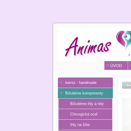
ÚVOD
barniz - handmade
Bižutérne komponenty
Bižutérne ihly a nity
Chirurgická oceľ
Ihly na šitie