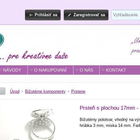
Prihlásiť sa
Zaregistrovať sa
NÁVODY
O NAKUPOVANÍ
O NÁS
KONTAKT
Úvod
Bižutérne komponenty
Prstene
Prsteň s plochou 17mm - p
Bižutérny polotvar, vhodný na vý
hrúbka 3 mm, miska 14 mm. Farba