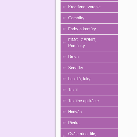
Kreatívne tvorenie
Gombíky
Farby a kontúry
FIMO, CERNIT,
Pomôcky
Drevo
Servítky
Lepidlá, laky
Textil
Textilné aplikácie
Hodváb
Pierka
Ovčie rúno, filc,