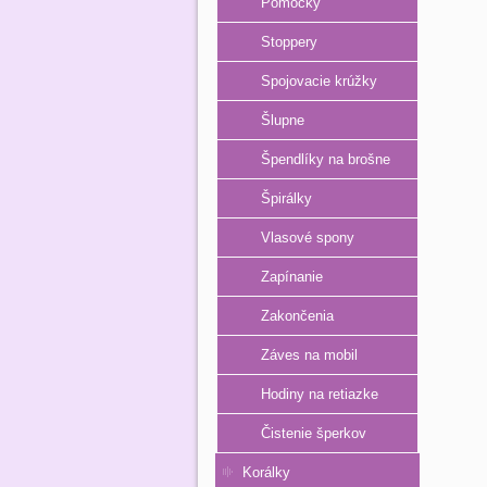
Pomôcky
Stoppery
Spojovacie krúžky
Šlupne
Špendlíky na brošne
Špirálky
Vlasové spony
Zapínanie
Zakončenia
Záves na mobil
Hodiny na retiazke
Čistenie šperkov
Korálky