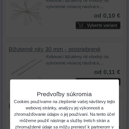
Keltovací bižutérny nit vhodný na
vytvorenie visiacej náušnice....
od 0,10 €
Vyberte variant
Bižuterné nity 30 mm - postriebrené
Keltovací bižutérny nit vhodný na
vytvorenie visiacej náušnice....
od 0,11 €
Vyberte variant
Predvoľby súkromia
Cookies používame na zlepšenie vašej návštevy tejto
Bižuterné nity 40 mm - postriebrené
webovej stránky, analýzu jej výkonnosti a
Keltovací bižutérny nit vhodný na
zhromažďovanie údajov o jej používaní. Na tento účel
vytvorenie visiacej náušnice....
môžeme použiť nástroje a služby tretích strán a
zhromaždené údaje sa môžu preniesť k partnerom v
od 0,12 €