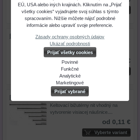
EÚ, USA alebo iných krajinách. Kliknutím na „Prijať
Vyberte variant
všetky cookies“ vyjadrujete svoj súhlas s týmto
spracovaním. Nižšie môžete nájsť podrobné
informácie alebo upraviť svoje preferencie.
Bižuterné nity 50 mm - postriebrené
Zásady ochrany osobných údajov
Ukázať podrobnosti
Keltovací bižutérny nit vhodný na
vytvorenie visiacej náušnice....
Prijať všetky cookies
od 0,13 €
Povinné
Naša
Funkčné
Vyberte variant
webová
Môžeme
Analytické
stránka
ukladať
Používanie
Marketingové
ukladá
údaje
analytických
Môžeme
Prijať vybrané
údaje
na
nástrojov
používať
Bižuterné nity 30 mm - čierne
na
vašom
nám
súbory
Keltovací bižutérny nit vhodný na
vašom
zariadení
umožňuje
cookie
vytvorenie visiacej náušnice....
zariadení
(súbory
lepšie
a
od 0,11 €
(súbory
cookie
porozumieť
nástroje
cookie
a
potrebám
tretích
Vyberte variant
a
úložiská
našich
strán