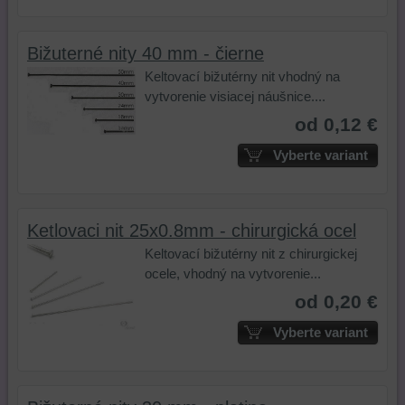
úložiská
prehliadača),
návštevníkov
na
prehliadača)
aby
a
zlepšenie
Bižuterné nity 40 mm - čierne
na
sme
tomu,
ponuky
identifikáciu
mohli
ako
produktov
Keltovací bižutérny nit vhodný na
vašej
poskytovať
používajú
a/alebo
vytvorenie visiacej náušnice....
relácie
doplnkové
našu
služieb
od 0,12 €
a
funkcie,
stránku.
našej
dosiahnutie
ktoré
Môžeme
alebo
Vyberte variant
základnej
zlepšujú
použiť
našich
funkčnosti
váš
nástroje
partnerov,
platformy,
zážitok
prvej
jej
Ketlovaci nit 25x0.8mm - chirurgická ocel
zážitku
z
alebo
relevantnosti
z
prehliadania,
tretej
pre
Keltovací bižutérny nit z chirurgickej
prehliadania
ukladať
strany
vás
ocele, vhodný na vytvorenie...
a
niektoré
na
na
od 0,20 €
zabezpečenia.
z
sledovanie
základe
vašich
alebo
produktov
Vyberte variant
preferencií
zaznamenávanie
alebo
bez
vášho
stránok,
toho,
prehliadania
ktoré