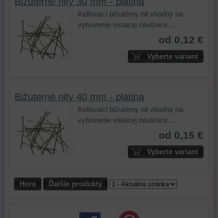
Bižuterné nity 30 mm - platina
aby
našej
ste
ste
webovej
navštívili
Keltovací bižutérny nit vhodný na
mali
stránky,
na
vytvorenie visiacej náušnice....
používateľský
na
tejto
od 0,12 €
účet
analýzu
webovej
Vyberte variant
alebo
nástrojov
stránke
bez
alebo
alebo
prihlásenia,
komponentov,
na
používať
s
iných
Bižuterné nity 40 mm - platina
skripty
ktorými
webových
Keltovací bižutérny nit vhodný na
a/alebo
ste
stránkach.
vytvorenie visiacej náušnice....
zdroje
interagovali
tretích
alebo
od 0,15 €
strán,
ste
Vyberte variant
widgety
ich
atď.
používali,
zaznamenávanie
Hore
Ďalšie produkty
udalostí
konverzií
a
podobne.