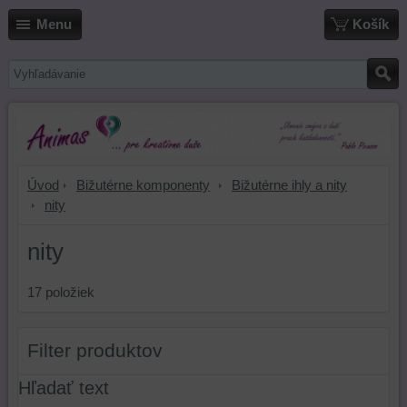
Menu
Košík
Úvod
Bižutérne komponenty
Bižutérne ihly a nity
nity
nity
17
položiek
Filter produktov
Hľadať text