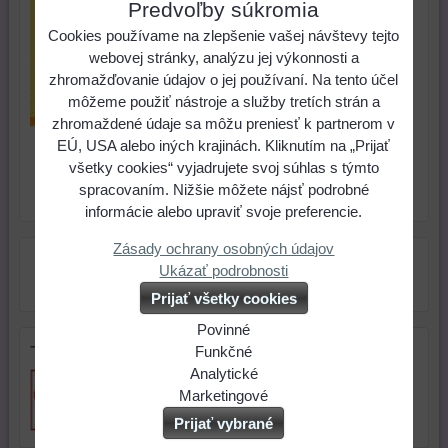
Predvoľby súkromia
Cookies používame na zlepšenie vašej návštevy tejto
webovej stránky, analýzu jej výkonnosti a
zhromažďovanie údajov o jej používaní. Na tento účel
môžeme použiť nástroje a služby tretích strán a
zhromaždené údaje sa môžu preniesť k partnerom v
EÚ, USA alebo iných krajinách. Kliknutím na „Prijať
ks
Do košíka
všetky cookies“ vyjadrujete svoj súhlas s týmto
spracovaním. Nižšie môžete nájsť podrobné
Skladové číslo:
Dostupnosť:
Skladom
informácie alebo upraviť svoje preferencie.
Zásady ochrany osobných údajov
Ukázať podrobnosti
Prijať všetky cookies
Povinné
Tip na darček
Naša
Funkčné
webová
Môžeme
Analytické
stránka
ukladať
Používanie
Marketingové
ukladá
údaje
analytických
Môžeme
Prijať vybrané
údaje
na
nástrojov
používať