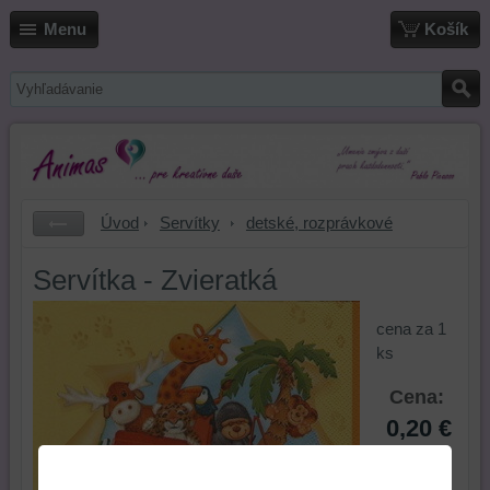
Menu
Košík
Úvod
Servítky
detské, rozprávkové
Servítka - Zvieratká
cena za 1
ks
Cena:
0,20 €