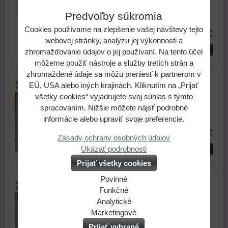
Predvoľby súkromia
Skladové číslo:
51300155
Cookies používame na zlepšenie vašej návštevy tejto
0,20 €
webovej stránky, analýzu jej výkonnosti a
ks
Do košíka
zhromažďovanie údajov o jej používaní. Na tento účel
môžeme použiť nástroje a služby tretích strán a
zhromaždené údaje sa môžu preniesť k partnerom v
Servítka -Modrý slon
EÚ, USA alebo iných krajinách. Kliknutím na „Prijať
všetky cookies“ vyjadrujete svoj súhlas s týmto
Rozmer servítky: 33x33 cm
spracovaním. Nižšie môžete nájsť podrobné
Skladové číslo:
51300176
informácie alebo upraviť svoje preferencie.
0,20 €
Zásady ochrany osobných údajov
Ukázať podrobnosti
ks
Do košíka
Prijať všetky cookies
Povinné
Servítka -Ružový slon
Naša
Funkčné
Rozmer servítky: 33x33 cm
webová
Môžeme
Analytické
stránka
ukladať
Používanie
Marketingové
Skladové číslo:
51300177
ukladá
údaje
analytických
Môžeme
Prijať vybrané