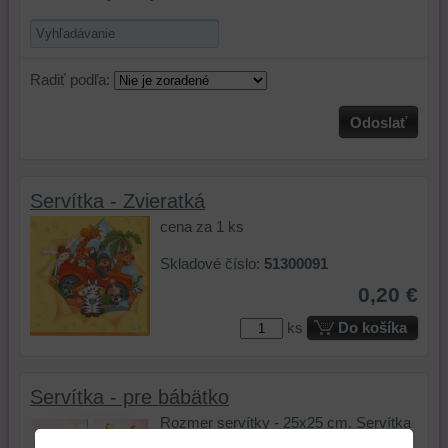
Radiť podľa:
Odoslať
Servítka - Zvieratká
cena za 1 ks
Skladové číslo:
51300091
0,20 €
ks
Do košíka
Servítka - pre bábätko
Rozmer servítky - 25x25 cm. Servítka
s motívom topánočky, hrkálky,...