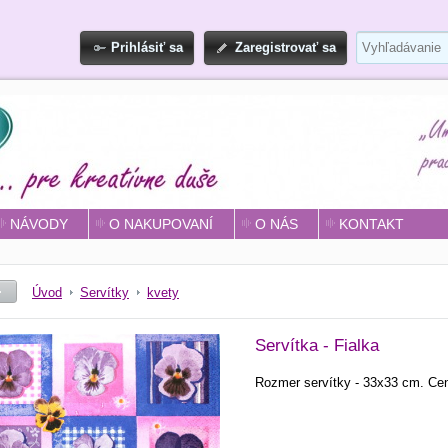
Prihlásiť sa
Zaregistrovať sa
NÁVODY
O NAKUPOVANÍ
O NÁS
KONTAKT
Úvod
Servítky
kvety
Servítka - Fialka
Rozmer servítky - 33x33 cm. Cena