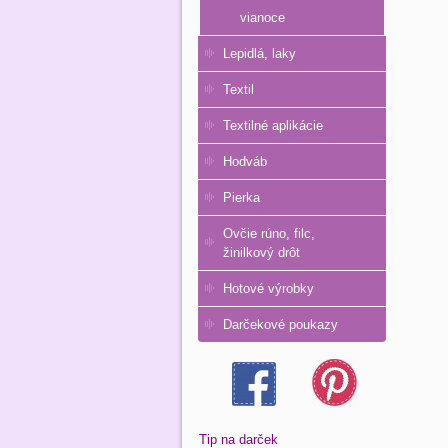
vianoce
Lepidlá, laky
Textil
Textilné aplikácie
Hodváb
Pierka
Ovčie rúno, filc,
žinilkový drôt
Hotové výrobky
Darčekové poukazy
Tip na darček