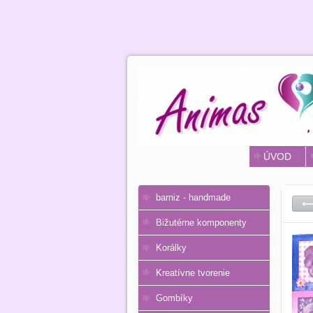
ÚVOD
barniz - handmade
Bižutérne komponenty
Korálky
Kreatívne tvorenie
Gombíky