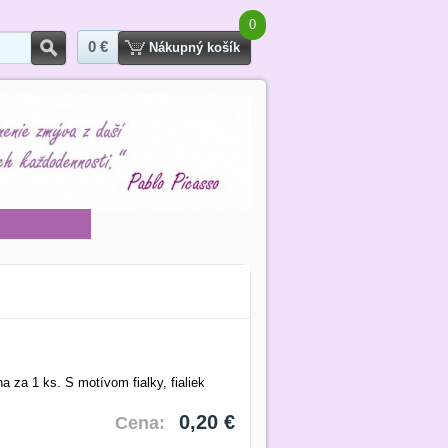
0
0 €
Hľadať
Nákupný košík
 za 1 ks. S motívom fialky, fialiek
0,20 €
Cena: