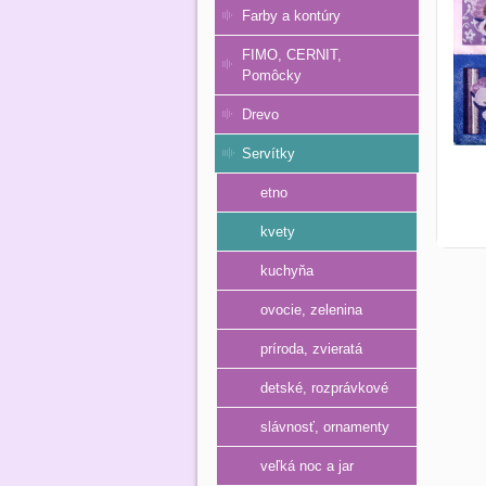
Farby a kontúry
FIMO, CERNIT,
Pomôcky
Drevo
Servítky
etno
kvety
kuchyňa
ovocie, zelenina
príroda, zvieratá
detské, rozprávkové
slávnosť, ornamenty
veľká noc a jar