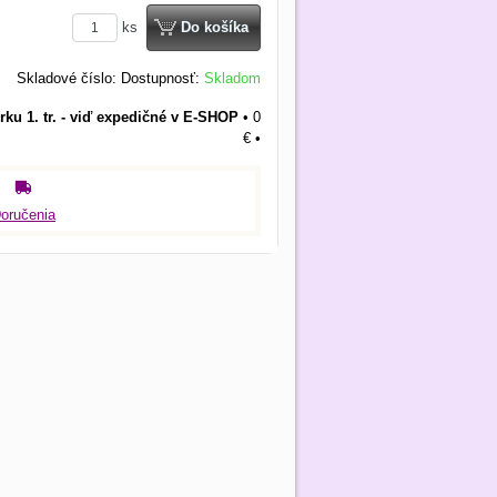
ks
Do košíka
Skladové číslo:
Dostupnosť:
Skladom
rku 1. tr. - viď expedičné v E-SHOP
•
0
€
•
oručenia