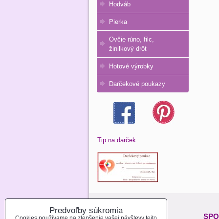
Hodváb
Pierka
Ovčie rúno, filc,
žinilkový drôt
Hotové výrobky
Darčekové poukazy
Tip na darček
Predvoľby súkromia
O NAKUPOVANÍ:
SPO
Cookies používame na zlepšenie vašej návštevy tejto