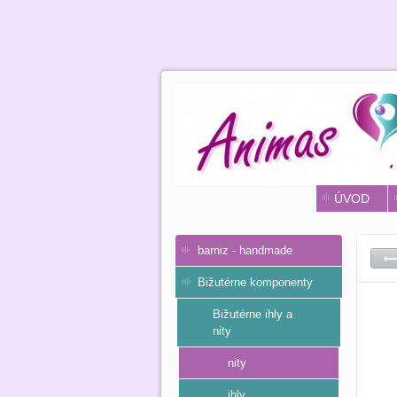
ÚVOD
barniz - handmade
Bižutérne komponenty
Bižutérne ihly a
nity
nity
ihly