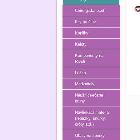
Chirurgická oceľ
Ihly na šitie
Kapliky
Kaloty
Komponenty na
Rivoli
Lôžka
Medzidiely
Náušnice-rôzne
druhy
Navliekací materiál
(retiazky, šnúrky,
drôty atď.)
Obaly na šperky