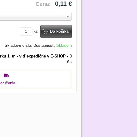
0,11 €
Cena:
ks
Do košíka
Skladové číslo:
Dostupnosť:
Skladom
rku 1. tr. - viď expedičné v E-SHOP
•
0
€
•
oručenia