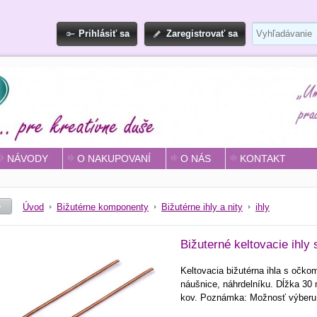
Prihlásiť sa
Zaregistrovať sa
NÁVODY
O NAKUPOVANÍ
O NÁS
KONTAKT
Úvod
Bižutérne komponenty
Bižutérne ihly a nity
ihly
Bižuterné keltovacie ihl
Keltovacia bižutérna ihla s očko
náušnice, náhrdelníku. Dĺžka 30
kov. Poznámka: Možnosť výberu