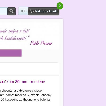
0
0 €
Hľadať
Nákupný košík
y s očkom 30 mm - medené
m vhodná na vytvorenie visiacej
 mm, farba: medená. Zloženie: obecný
 30 kusového zvýhodneného balenia.