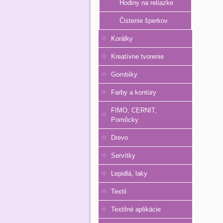
Hodiny na retiazke
Čistenie šperkov
Korálky
Kreatívne tvorenie
Gombíky
Farby a kontúry
FIMO, CERNIT,
Pomôcky
Drevo
Servítky
Lepidlá, laky
Textil
Textilné aplikácie