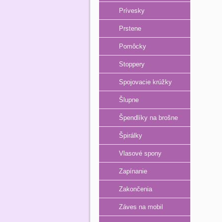
Prívesky
Prstene
Pomôcky
Stoppery
Spojovacie krúžky
Šlupne
Špendlíky na brošne
Špirálky
Vlasové spony
Zapínanie
Zakončenia
Záves na mobil