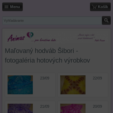
Menu
Košík
Maľovaný hodváb Šibori -
fotogaléria hotových výrobkov
23/09
22/09
21/09
20/09