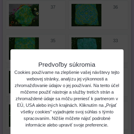
37
36
35
33
Predvoľby súkromia
Cookies používame na zlepšenie vašej návštevy tejto
32
31
webovej stránky, analýzu jej výkonnosti a
zhromažďovanie údajov o jej používaní. Na tento účel
môžeme použiť nástroje a služby tretích strán a
zhromaždené údaje sa môžu preniesť k partnerom v
EÚ, USA alebo iných krajinách. Kliknutím na „Prijať
30
29
všetky cookies“ vyjadrujete svoj súhlas s týmto
spracovaním. Nižšie môžete nájsť podrobné
informácie alebo upraviť svoje preferencie.