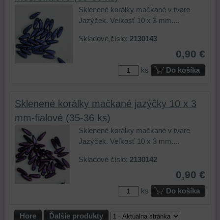
a
Sklenené korálky mačkané v tvare
podobne.
Jazýček. Veľkosť 10 x 3 mm....
Skladové číslo:
2130143
0,90 €
ks
Do košíka
Sklenené korálky mačkané jazýčky 10 x 3
mm-fialové (35-36 ks)
Sklenené korálky mačkané v tvare
Jazýček. Veľkosť 10 x 3 mm....
Skladové číslo:
2130142
0,90 €
ks
Do košíka
Hore
Ďalšie produkty