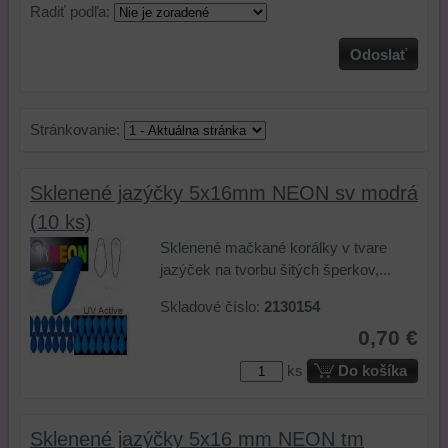
Radiť podľa:
Odoslať
Stránkovanie:
Sklenené jazýčky 5x16mm NEON sv modrá
(10 ks)
Sklenené mačkané korálky v tvare
jazýček na tvorbu šitých šperkov,...
Skladové číslo:
2130154
0,70 €
ks
Do košíka
Sklenené jazýčky 5x16 mm NEON tm