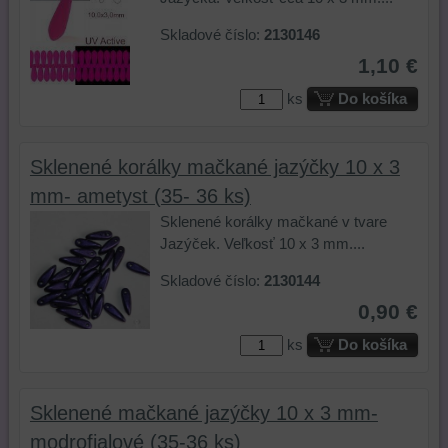
toho,
prehliadania
ktoré
Skladové číslo:
2130146
aby
našej
ste
ste
webovej
navštívili
1,10 €
mali
stránky,
na
ks
Do košíka
používateľský
na
tejto
účet
analýzu
webovej
alebo
nástrojov
stránke
Sklenené korálky mačkané jazýčky 10 x 3
bez
alebo
alebo
prihlásenia,
komponentov,
na
mm- ametyst (35- 36 ks)
používať
s
iných
Sklenené korálky mačkané v tvare
skripty
ktorými
webových
Jazýček. Veľkosť 10 x 3 mm....
a/alebo
ste
stránkach.
zdroje
interagovali
Skladové číslo:
2130144
tretích
alebo
0,90 €
strán,
ste
ks
Do košíka
widgety
ich
atď.
používali,
zaznamenávanie
Sklenené mačkané jazýčky 10 x 3 mm-
udalostí
konverzií
modrofialové (35-36 ks)