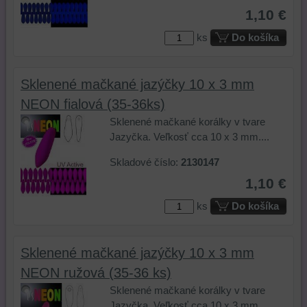
cookie
a
potrebám
tretích
1,10 €
a
úložiská
našich
strán
úložiská
prehliadača),
návštevníkov
na
ks
Do košíka
prehliadača)
aby
a
zlepšenie
na
sme
tomu,
ponuky
identifikáciu
mohli
ako
produktov
Sklenené mačkané jazýčky 10 x 3 mm
vašej
poskytovať
používajú
a/alebo
NEON fialová (35-36ks)
relácie
doplnkové
našu
služieb
a
funkcie,
stránku.
našej
Sklenené mačkané korálky v tvare
dosiahnutie
ktoré
Môžeme
alebo
Jazyčka. Veľkosť cca 10 x 3 mm....
základnej
zlepšujú
použiť
našich
Skladové číslo:
2130147
funkčnosti
váš
nástroje
partnerov,
1,10 €
platformy,
zážitok
prvej
jej
zážitku
z
alebo
relevantnosti
ks
Do košíka
z
prehliadania,
tretej
pre
prehliadania
ukladať
strany
vás
a
niektoré
na
na
Sklenené mačkané jazýčky 10 x 3 mm
zabezpečenia.
z
sledovanie
základe
NEON ružová (35-36 ks)
vašich
alebo
produktov
preferencií
zaznamenávanie
alebo
Sklenené mačkané korálky v tvare
bez
vášho
stránok,
Jazyčka. Veľkosť cca 10 x 3 mm....