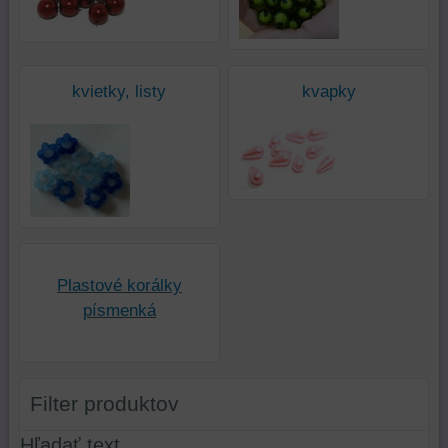
kvietky, listy
kvapky
Plastové korálky
písmenká
Filter produktov
Hľadať text