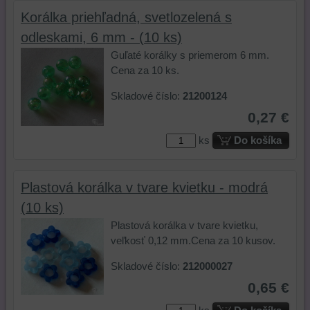
mali
stránky,
na
Korálka priehľadná, svetlozelená s
používateľský
na
tejto
odleskami, 6 mm - (10 ks)
účet
analýzu
webovej
alebo
nástrojov
stránke
Guľaté korálky s priemerom 6 mm.
bez
alebo
alebo
Cena za 10 ks.
prihlásenia,
komponentov,
na
Skladové číslo:
21200124
používať
s
iných
skripty
ktorými
webových
0,27 €
a/alebo
ste
stránkach.
ks
Do košíka
zdroje
interagovali
tretích
alebo
strán,
ste
Plastová korálka v tvare kvietku - modrá
widgety
ich
atď.
používali,
(10 ks)
zaznamenávanie
Plastová korálka v tvare kvietku,
udalostí
veľkosť 0,12 mm.Cena za 10 kusov.
konverzií
a
Skladové číslo:
212000027
podobne.
0,65 €