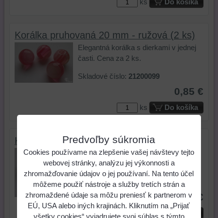
ks
Do košíka
Korálka pruhovaná 20 mm - ružová (2 ks)
Elegantná korálka s dierkami v jednej
časti. Cena za 2 ks.
Skladové číslo:
21200099
0,85 €
ks
Do košíka
Predvoľby súkromia
Korálka pruhovaná 20 mm - zelená (2 ks)
Cookies používame na zlepšenie vašej návštevy tejto
Elegantná korálka s dierkami v jednej
webovej stránky, analýzu jej výkonnosti a
časti. Cena za 2 ks.
zhromažďovanie údajov o jej používaní. Na tento účel
Skladové číslo:
21200160
môžeme použiť nástroje a služby tretích strán a
zhromaždené údaje sa môžu preniesť k partnerom v
0,75 €
EÚ, USA alebo iných krajinách. Kliknutím na „Prijať
ks
Do košíka
všetky cookies“ vyjadrujete svoj súhlas s týmto