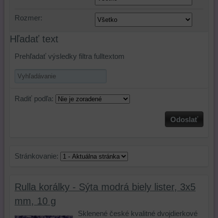
Rozmer:
Hľadať text
Prehľadať výsledky filtra fulltextom
Radiť podľa:
Odoslať
Stránkovanie:
Rulla korálky - Sýta modrá biely lister, 3x5
mm, 10 g
Sklenené české kvalitné dvojdierkové