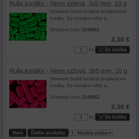
skripty
ktorými
webových
Rulla korálky - Neon zelená, 3x5 mm, 10 g
a/alebo
ste
stránkach.
Sklenené české kvalitné dvojdierkové
zdroje
interagovali
korálky. Sú rovnako veľké a...
tretích
alebo
strán,
ste
Skladové číslo:
2140051
widgety
ich
2,30 €
atď.
používali,
zaznamenávanie
ks
Do košíka
udalostí
konverzií
a
Rulla korálky - Neon ružová, 3x5 mm, 10 g
podobne.
Sklenené české kvalitné dvojdierkové
korálky. Sú rovnako veľké a...
Skladové číslo:
2140052
2,30 €
ks
Do košíka
Hore
Ďalšie produkty