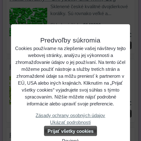
Sklenené české kvalitné dvojdierkové
korálky. Sú rovnako veľké a...
Skladové číslo:
2140036
1,19 €
Predvoľby súkromia
ks
Do košíka
Cookies používame na zlepšenie vašej návštevy tejto
webovej stránky, analýzu jej výkonnosti a
zhromažďovanie údajov o jej používaní. Na tento účel
Rulla korálky - Olivín, 3x5 mm, 10g
môžeme použiť nástroje a služby tretích strán a
Sklenené české kvalitné dvojdierkové
zhromaždené údaje sa môžu preniesť k partnerom v
korálky. Sú rovnako veľké a...
EÚ, USA alebo iných krajinách. Kliknutím na „Prijať
všetky cookies“ vyjadrujete svoj súhlas s týmto
Skladové číslo:
2140037
spracovaním. Nižšie môžete nájsť podrobné
1,19 €
informácie alebo upraviť svoje preferencie.
ks
Do košíka
Zásady ochrany osobných údajov
Ukázať podrobnosti
Prijať všetky cookies
Rulla korálky - Olivín AB, 3x5 mm, 10 g
Povinné