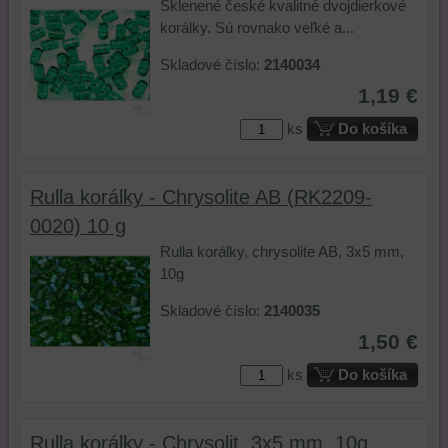
Sklenené české kvalitné dvojdierkové
korálky. Sú rovnako veľké a...
Skladové číslo:
2140034
1,19 €
ks
Do košíka
Rulla korálky - Chrysolite AB (RK2209-
0020) 10 g
Rulla korálky, chrysolite AB, 3x5 mm,
10g
Skladové číslo:
2140035
1,50 €
ks
Do košíka
Rulla korálky - Chrysolit, 3x5 mm, 10g