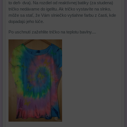
to deň- dva). Na rozdiel od reaktívnej batiky (za studena)
alebo
nástrojov
stránke
tričko nedávame do igelitu. Ak tričko vystavíte na slnko,
bez
alebo
alebo
môže sa stať, že Vám slniečko vytiahne farbu z časti, kde
prihlásenia,
komponentov,
na
dopadajú jeho lúče.
používať
s
iných
skripty
ktorými
webových
Po uschnutí zažehlite tričko na teplotu bavlny....
a/alebo
ste
stránkach.
zdroje
interagovali
tretích
alebo
strán,
ste
widgety
ich
atď.
používali,
zaznamenávanie
udalostí
konverzií
a
podobne.