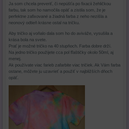
Ja som chcela preveriť, či nepúšťa po fixacii žehličkou
farbu, tak som ho namočila opäť a zistila som, že je
perfektne zafixované a žiadná farba z neho nezišla a
neonový odtieň krásne ostal na tričku.
Aby tričko aj voňalo dala som ho do aviváže, vysušila a
krása bola na svete.
Prať je možné tričko na 40 stupňoch. Farba dobre drží.
Na jedno tričko použijete cca pol fľaštičky okolo 50ml, aj
menej.
Ak používate viac farieb zafarbite viac tričiek. Ak Vám farba
ostane, môžete ju uzavrieť a použiť v najbližších dňoch
opäť.