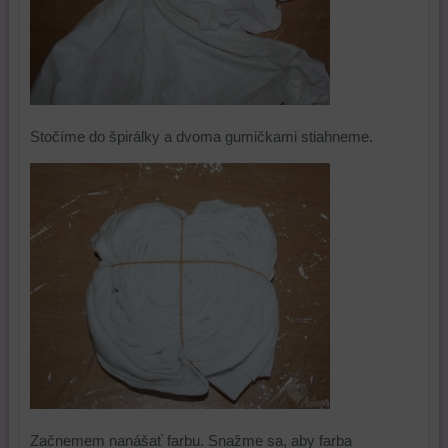
Stočíme do špirálky a dvoma gumičkami stiahneme.
Začnemem nanášať farbu. Snažme sa, aby farba