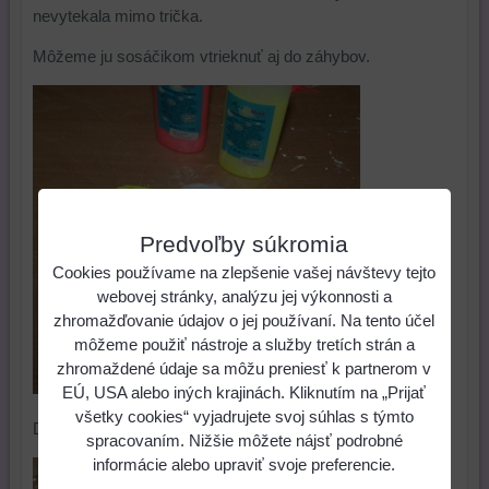
nevytekala mimo trička.
Môžeme ju sosáčikom vtrieknuť aj do záhybov.
Predvoľby súkromia
Cookies používame na zlepšenie vašej návštevy tejto
webovej stránky, analýzu jej výkonnosti a
zhromažďovanie údajov o jej používaní. Na tento účel
môžeme použiť nástroje a služby tretích strán a
zhromaždené údaje sa môžu preniesť k partnerom v
EÚ, USA alebo iných krajinách. Kliknutím na „Prijať
všetky cookies“ vyjadrujete svoj súhlas s týmto
Doplníme aj ďalšie štvrťkruhy.
spracovaním. Nižšie môžete nájsť podrobné
informácie alebo upraviť svoje preferencie.