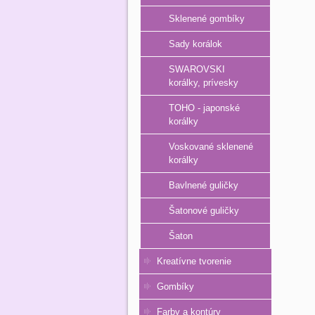
Sklenené gombíky
Sady korálok
SWAROVSKI
korálky, prívesky
TOHO - japonské
korálky
Voskované sklenené
korálky
Bavlnené guličky
Šatonové guličky
Šaton
Kreatívne tvorenie
Gombíky
Farby a kontúry