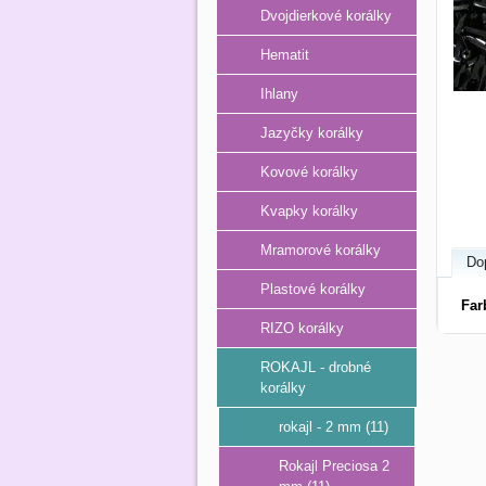
Dvojdierkové korálky
Hematit
Ihlany
Jazyčky korálky
Kovové korálky
Kvapky korálky
Mramorové korálky
Do
Plastové korálky
Far
RIZO korálky
ROKAJL - drobné
korálky
rokajl - 2 mm (11)
Rokajl Preciosa 2