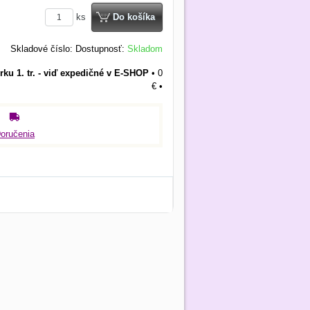
ks
Do košíka
Skladové číslo:
Dostupnosť:
Skladom
rku 1. tr. - viď expedičné v E-SHOP
•
0
€
•
oručenia