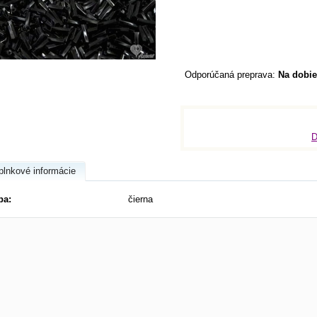
Na dobie
D
plnkové informácie
ba:
čierna