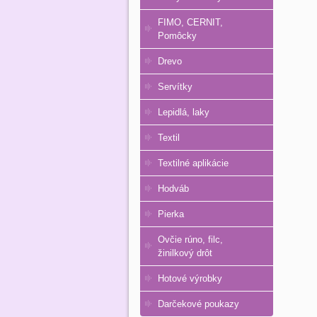
FIMO, CERNIT,
Pomôcky
Drevo
Servítky
Lepidlá, laky
Textil
Textilné aplikácie
Hodváb
Pierka
Ovčie rúno, filc,
žinilkový drôt
Hotové výrobky
Darčekové poukazy