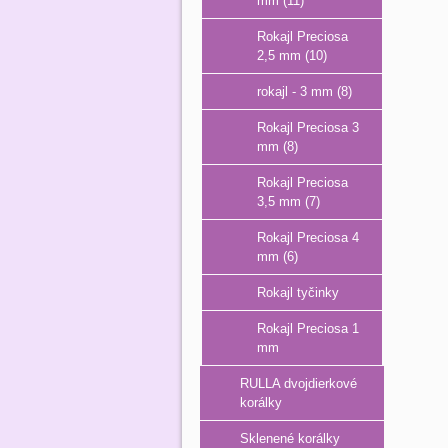
mm (11)
Rokajl Preciosa
2,5 mm (10)
rokajl - 3 mm (8)
Rokajl Preciosa 3
mm (8)
Rokajl Preciosa
3,5 mm (7)
Rokajl Preciosa 4
mm (6)
Rokajl tyčinky
Rokajl Preciosa 1
mm
RULLA dvojdierkové
korálky
Sklenené korálky