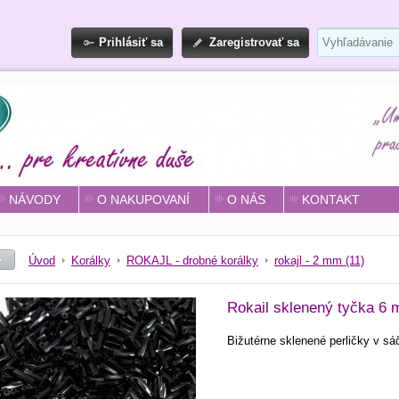
Prihlásiť sa
Zaregistrovať sa
NÁVODY
O NAKUPOVANÍ
O NÁS
KONTAKT
Úvod
Korálky
ROKAJL - drobné korálky
rokajl - 2 mm (11)
Rokail sklenený tyčka 6 m
Bižutérne sklenené perličky v s