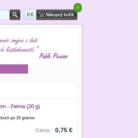
0
0 €
Hľadať
Nákupný košík
m - čierna (20 g)
áčkoch po 20 gramov
0,75 €
Cena: