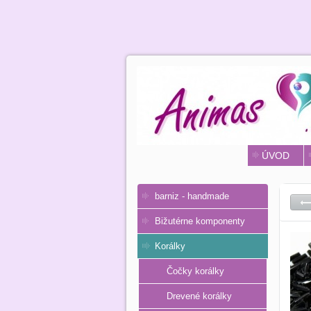
ÚVOD
barniz - handmade
Bižutérne komponenty
Korálky
Čočky korálky
Drevené korálky