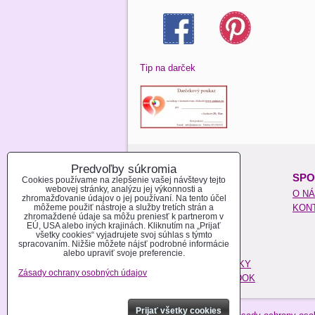
Tip na darček
Predvoľby súkromia
O NAKUPOVANÍ:
SPO
Cookies používame na zlepšenie vašej návštevy tejto
webovej stránky, analýzu jej výkonnosti a
REGISTROVAŤ SA
O N
zhromažďovanie údajov o jej používaní. Na tento účel
môžeme použiť nástroje a služby tretích strán a
AKO NAKUPOVAŤ
KON
zhromaždené údaje sa môžu preniesť k partnerom v
MOŽNOSTI PLATBY
EÚ, USA alebo iných krajinách. Kliknutím na „Prijať
všetky cookies“ vyjadrujete svoj súhlas s týmto
MOŽNOSTI DOPRAVY
spracovaním. Nižšie môžete nájsť podrobné informácie
POŠTOVÉ NÁKLADY
alebo upraviť svoje preferencie.
OBCHODNÉ PODMIENKY
Zásady ochrany osobných údajov
REKLAMAČNÝ PORIADOK
Prijať všetky cookies