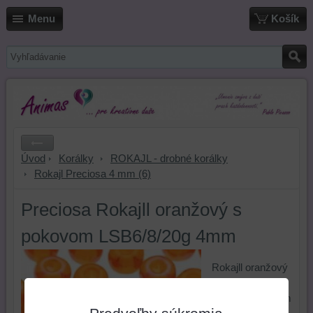
Menu
Košík
Úvod
Korálky
ROKAJL - drobné korálky
Rokajl Preciosa 4 mm (6)
Preciosa Rokajll oranžový s
pokovom LSB6/8/20g 4mm
Rokajll oranžový
s pokovom
LSB6/8/20g 4mm